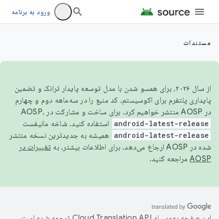
ورود به برنامه
مستندات
از سال ۲۰۲۶، برای همسو شدن با مدل توسعه پایدار ترانک و تضمین
پایداری پلتفرم برای اکوسیستم، کد منبع را در سه‌ماهه دوم و چهارم
در AOSP منتشر خواهیم کرد. برای ساخت و مشارکت در AOSP،
android-latest-release
استفاده کنید. شاخه مانیفست
android-latest-release
همیشه به جدیدترین نسخه منتشر
شده در AOSP ارجاع می‌دهد. برای اطلاعات بیشتر، به
تغییرات در
AOSP
مراجعه کنید.
این صفحه به‌وسیله
ترجمه شده است.