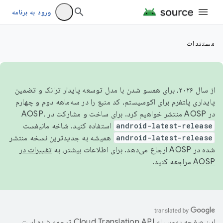
ورود به برنامه
مستندات
از سال ۲۰۲۶، برای همسو شدن با مدل توسعه پایدار ترانک و تضمین
پایداری پلتفرم برای اکوسیستم، کد منبع را در سه‌ماهه دوم و چهارم
در AOSP منتشر خواهیم کرد. برای ساخت و مشارکت در AOSP،
android-latest-release
استفاده کنید. شاخه مانیفست
android-latest-release
همیشه به جدیدترین نسخه منتشر
شده در AOSP ارجاع می‌دهد. برای اطلاعات بیشتر، به
تغییرات در
AOSP
مراجعه کنید.
این صفحه به‌وسیله
ترجمه شده است.