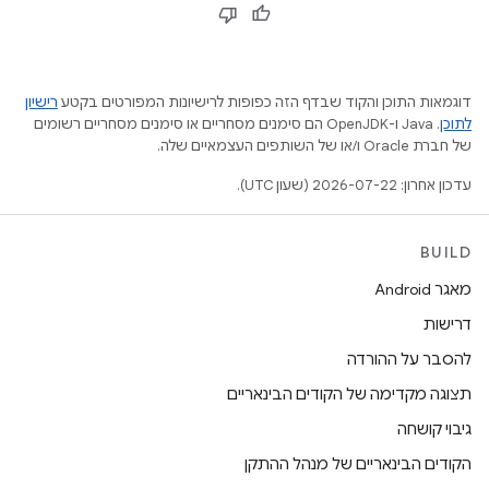
דוגמאות התוכן והקוד שבדף הזה כפופות לרישיונות המפורטים בקטע
רישיון
לתוכן
.‏ Java ו-OpenJDK הם סימנים מסחריים או סימנים מסחריים רשומים
של חברת Oracle ו/או של השותפים העצמאיים שלה.
עדכון אחרון: 2026-07-22 (שעון UTC).
BUILD
מאגר Android
דרישות
להסבר על ההורדה
תצוגה מקדימה של הקודים הבינאריים
גיבוי קושחה
הקודים הבינאריים של מנהל ההתקן