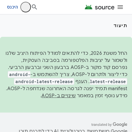
היכנס
תיעוד
החל משנת 2026, כדי להתאים למודל הפיתוח היציב שלנו
ולשמור על יציבות הפלטפורמה בסביבה העסקית,
נפרסם קוד מקור ב-AOSP ברבעון השני וברבעון הרביעי.
כדי ליצור ולתרום ל-AOSP, צריך להשתמש ב-
android-
latest-release
. הענף
android-latest-release
manifest תמיד יפנה לגרסה האחרונה שנדחפה ל-AOSP.
מידע נוסף זמין במאמר
שינויים ב-AOSP
.
‫Google משתמשת בטכנולוגיית AI כדי לתרגם תוכן