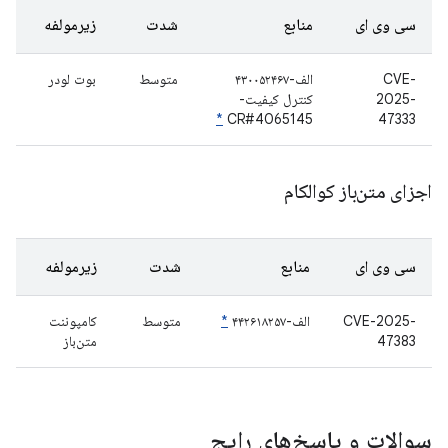
سی وی ای
منابع
شدت
زیرمولفه
CVE-
الف-۴۳۰۰۵۲۴۶۷
متوسط
بوت لودر
2025-
کنترل کیفیت-
*
CR#4065145
47333
اجزای متن‌باز کوالکام
سی وی ای
منابع
شدت
زیرمولفه
CVE-2025-
الف-۴۴۲۶۱۸۲۵۷
*
متوسط
کامپوننت
47383
متن‌باز
سوالات و پاسخ‌های رایج