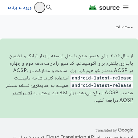
ورود به برنامه
مستندات
از سال ۲۰۲۶، برای همسو شدن با مدل توسعه پایدار ترانک و تضمین
پایداری پلتفرم برای اکوسیستم، کد منبع را در سه‌ماهه دوم و چهارم
در AOSP منتشر خواهیم کرد. برای ساخت و مشارکت در AOSP،
android-latest-release
استفاده کنید. شاخه مانیفست
android-latest-release
همیشه به جدیدترین نسخه منتشر
شده در AOSP ارجاع می‌دهد. برای اطلاعات بیشتر، به
تغییرات در
AOSP
مراجعه کنید.
این صفحه به‌وسیله
ترجمه شده است.