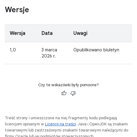
Wersje
Wersja
Data
Uwagi
1,0
3 marca
Opublikowano biuletyn
2026 r.
Czy te wskazówki były pomocne?
Treść strony i umieszczone na niej fragmenty kodu podlegają
licencjom opisanym w
Licencji na treści
. Java i OpenJDK są znakami
towarowymi lub zastrzeżonymi znakami towarowymi należącymi do
firmy Oracle lub jej podmiotów stowarzyszonych.