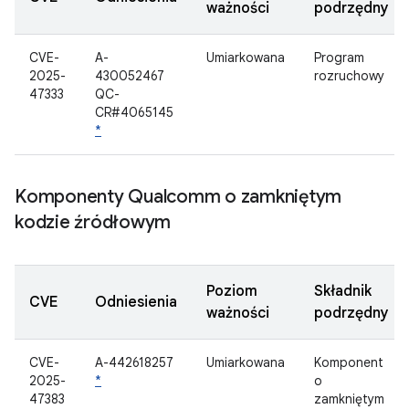
ważności
podrzędny
CVE-
A-
Umiarkowana
Program
2025-
430052467
rozruchowy
47333
QC-
CR#4065145
*
Komponenty Qualcomm o zamkniętym
kodzie źródłowym
Poziom
Składnik
CVE
Odniesienia
ważności
podrzędny
CVE-
A-442618257
Umiarkowana
Komponent
2025-
*
o
47383
zamkniętym