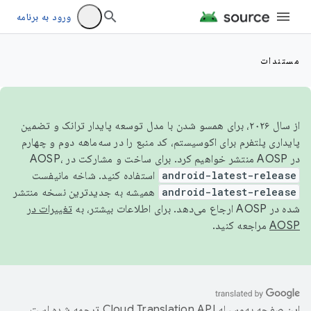
ورود به برنامه
مستندات
از سال ۲۰۲۶، برای همسو شدن با مدل توسعه پایدار ترانک و تضمین
پایداری پلتفرم برای اکوسیستم، کد منبع را در سه‌ماهه دوم و چهارم
در AOSP منتشر خواهیم کرد. برای ساخت و مشارکت در AOSP،
android-latest-release
استفاده کنید. شاخه مانیفست
android-latest-release
همیشه به جدیدترین نسخه منتشر
شده در AOSP ارجاع می‌دهد. برای اطلاعات بیشتر، به
تغییرات در
AOSP
مراجعه کنید.
این صفحه به‌وسیله
ترجمه شده است.