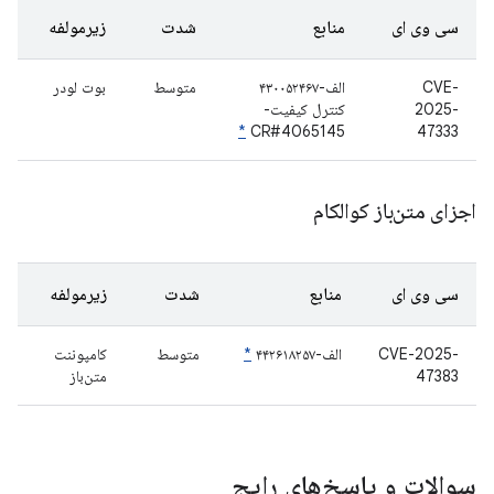
سی وی ای
منابع
شدت
زیرمولفه
CVE-
الف-۴۳۰۰۵۲۴۶۷
متوسط
بوت لودر
2025-
کنترل کیفیت-
*
CR#4065145
47333
اجزای متن‌باز کوالکام
سی وی ای
منابع
شدت
زیرمولفه
CVE-2025-
الف-۴۴۲۶۱۸۲۵۷
*
متوسط
کامپوننت
47383
متن‌باز
سوالات و پاسخ‌های رایج