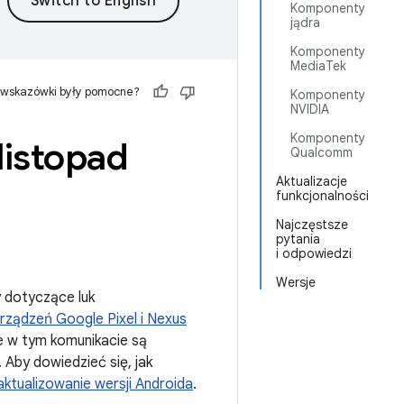
Komponenty
jądra
Komponenty
MediaTek
 wskazówki były pomocne?
Komponenty
NVIDIA
Komponenty
listopad
Qualcomm
Aktualizacje
funkcjonalności
Najczęstsze
pytania
i odpowiedzi
Wersje
 dotyczące luk
rządzeń Google Pixel i Nexus
e w tym komunikacie są
by dowiedzieć się, jak
aktualizowanie wersji Androida
.