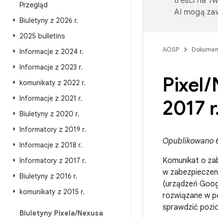
treści na T
Przegląd
AI mogą zaw
Biuletyny z 2026 r
.
2025 bulletins
AOSP
Dokumen
Informacje z 2024 r
.
Informacje z 2023 r
.
Pixel
/
komunikaty z 2022 r
.
Informacje z 2021 r
.
2017 r
Biuletyny z 2020 r
.
Informatory z 2019 r
.
Opublikowano 6 
Informacje z 2018 r
.
Komunikat o zab
Informatory z 2017 r
.
w zabezpieczeni
Biuletyny z 2016 r
.
(urządzeń Goog
komunikaty z 2015 r
.
rozwiązane w p
sprawdzić pozio
Biuletyny Pixela
/
Nexusa