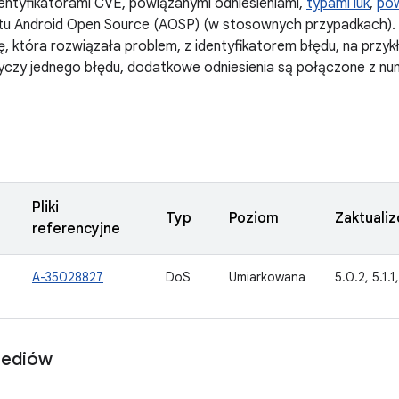
dentyfikatorami CVE, powiązanymi odniesieniami,
typami luk
,
po
tu Android Open Source (AOSP) (w stosownych przypadkach). J
ę, która rozwiązała problem, z identyfikatorem błędu, na przykł
yczy jednego błędu, dodatkowe odniesienia są połączone z nu
Pliki
Typ
Poziom
Zaktuali
referencyjne
A-35028827
DoS
Umiarkowana
5.0.2, 5.1.1,
mediów