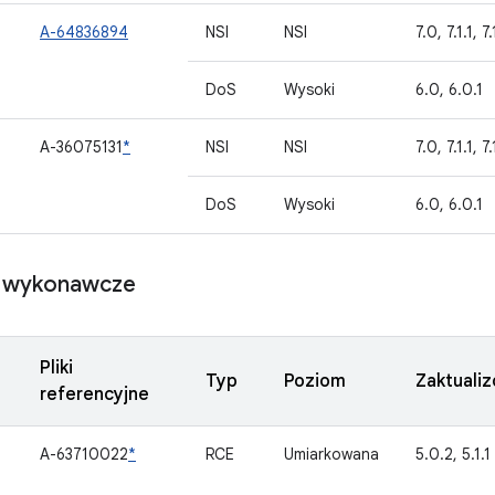
A-64836894
NSI
NSI
7.0, 7.1.1, 7
DoS
Wysoki
6.0, 6.0.1
A-36075131
*
NSI
NSI
7.0, 7.1.1, 7.
DoS
Wysoki
6.0, 6.0.1
 wykonawcze
Pliki
Typ
Poziom
Zaktuali
referencyjne
A-63710022
*
RCE
Umiarkowana
5.0.2, 5.1.1