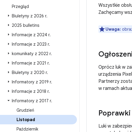
Wszystkie obsł
Przegląd
Zachęcamy wszys
Biuletyny z 2026 r
.
2025 bulletins
Uwaga:
obra
Informacje z 2024 r
.
Informacje z 2023 r
.
Ogłoszen
komunikaty z 2022 r
.
Informacje z 2021 r
.
Oprócz luk w z
Biuletyny z 2020 r
.
urządzenia Pixe
Partnerzy zosta
Informatory z 2019 r
.
w ramach aktual
Informacje z 2018 r
.
Informatory z 2017 r
.
Grudzień
Poprawki
Listopad
Luki w zabezpi
Październik