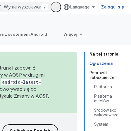
/
Zaloguj się
ia z systemem Android
Więcej
Na tej stronie
Ogłoszenia
trunk i zapewnić
Poprawki
wy w AOSP w drugim i
zabezpieczeń
i
android-latest-
Platforma
dwoływać się do
rtykule
Zmiany w AOSP
.
Platforma
mediów
Środowisko
wykonawcze
System