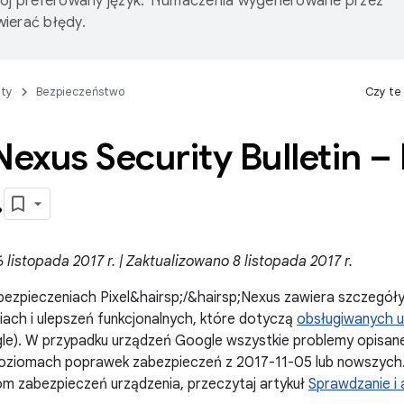
wój preferowany język. Tłumaczenia wygenerowane przez
ierać błędy.
ty
Bezpieczeństwo
Czy te
Nexus Security Bulletin – 
.
listopada 2017 r. | Zaktualizowano 8 listopada 2017 r.
ezpieczeniach Pixel&hairsp;/&hairsp;Nexus zawiera szczegóły
ach i ulepszeń funkcjonalnych, które dotyczą
obsługiwanych u
le). W przypadku urządzeń Google wszystkie problemy opisan
oziomach poprawek zabezpieczeń z 2017-11-05 lub nowszych. A
m zabezpieczeń urządzenia, przeczytaj artykuł
Sprawdzanie i 