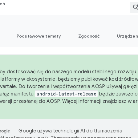
rch
Podstawowe tematy
Zgodność
Urządzen
aby dostosować się do naszego modelu stabilnego rozwoju 
platformy w ekosystemie, będziemy publikować kod źródło
artale. Do tworzenia i współtworzenia AOSP używaj gałęz
Gałąź manifestu
android-latest-release
będzie zawsze o
wersji przesłanej do AOSP. Więcej informacji znajdziesz w a
Google używa technologii AI do tłumaczenia