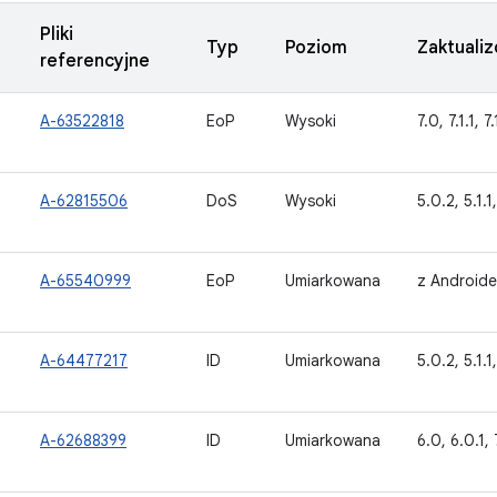
Pliki
Typ
Poziom
Zaktuali
referencyjne
A-63522818
EoP
Wysoki
7.0, 7.1.1, 7.
A-62815506
DoS
Wysoki
5.0.2, 5.1.1
A-65540999
EoP
Umiarkowana
z Android
A-64477217
ID
Umiarkowana
5.0.2, 5.1.1,
A-62688399
ID
Umiarkowana
6.0, 6.0.1, 7