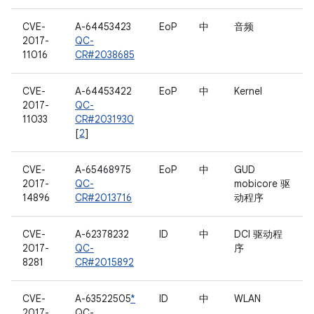
CVE-
A-64453423
EoP
中
音频
2017-
QC-
11016
CR#2038685
CVE-
A-64453422
EoP
中
Kernel
2017-
QC-
11033
CR#2031930
[
2
]
CVE-
A-65468975
EoP
中
GUD
2017-
QC-
mobicore 驱
14896
CR#2013716
动程序
CVE-
A-62378232
ID
中
DCI 驱动程
2017-
QC-
序
8281
CR#2015892
CVE-
A-63522505
*
ID
中
WLAN
2017-
QC-