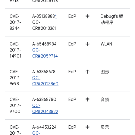
9718
CR#2045918
CVE-
A-35138888
*
EoP
中
Debugfs 驱
2017-
QC-
动程序
8244
CR#2013361
CVE-
A-65468984
EoP
中
WLAN
2017-
QC-
14901
CR#2059714
CVE-
A-63868678
EoP
中
图形
2017-
QC-
9698
CR#2023860
CVE-
A-63868780
EoP
中
音频
2017-
QC-
9700
CR#2043822
CVE-
A-64453224
EoP
中
显示
2017-
QC-