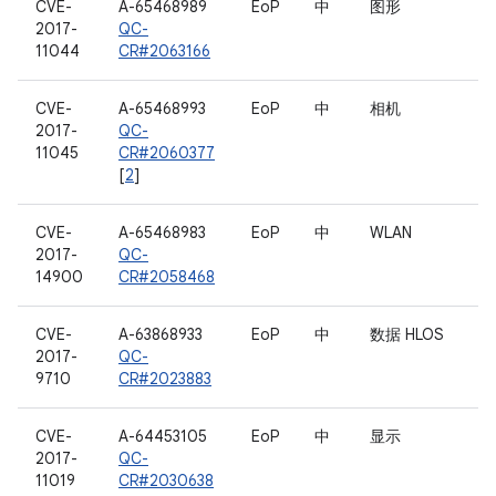
CVE-
A-65468989
EoP
中
图形
2017-
QC-
11044
CR#2063166
CVE-
A-65468993
EoP
中
相机
2017-
QC-
11045
CR#2060377
[
2
]
CVE-
A-65468983
EoP
中
WLAN
2017-
QC-
14900
CR#2058468
CVE-
A-63868933
EoP
中
数据 HLOS
2017-
QC-
9710
CR#2023883
CVE-
A-64453105
EoP
中
显示
2017-
QC-
11019
CR#2030638