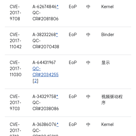
CVE-
A-62674846
*
EoP
中
Kernel
2017-
QC-
9708
CR#2081806
CVE-
A-38232268
*
EoP
中
Binder
2017-
QC-
11042
CR#2070438
CVE-
A-64431967
EoP
中
显示
2017-
QC-
11030
CR#2034255
[
2
]
CVE-
A-34329758
*
EoP
中
视频驱动程
2017-
QC-
序
9703
CR#2038086
CVE-
A-36386076
*
EoP
中
Kernel
2017-
QC-