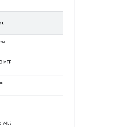
อบ
ียง
SB MTP
สาย
ีโอ V4L2