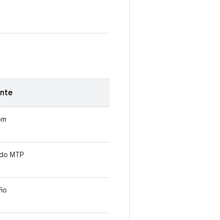
nte
om
 do MTP
fio