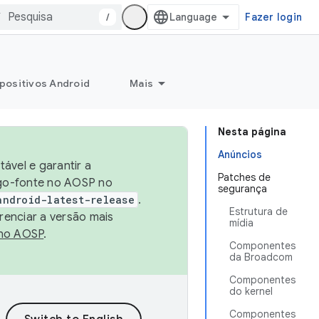
/
Fazer login
positivos Android
Mais
Nesta página
Anúncios
ável e garantir a
Patches de
igo-fonte no AOSP no
segurança
android-latest-release
.
Estrutura de
renciar a versão mais
mídia
no AOSP
.
Componentes
da Broadcom
Componentes
do kernel
Componentes