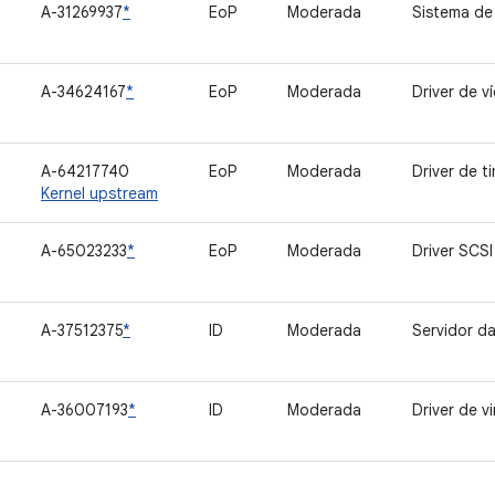
A-31269937
*
EoP
Moderada
Sistema de
A-34624167
*
EoP
Moderada
Driver de v
A-64217740
EoP
Moderada
Driver de t
Kernel upstream
A-65023233
*
EoP
Moderada
Driver SCSI
A-37512375
*
ID
Moderada
Servidor d
A-36007193
*
ID
Moderada
Driver de v