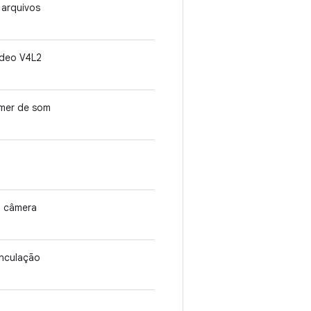
 arquivos
ídeo V4L2
imer de som
a câmera
inculação