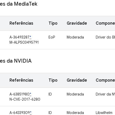
s da Media
Tek
Referências
Tipo
Gravidade
Compone
A-36493287
*
EoP
Moderada
Driver do 
M-ALPS03495791
s da NVIDIA
Referências
Tipo
Gravidade
Compone
A-63851980
*
ID
Moderada
Driver da N
N-CVE-2017-6280
A-64339309
*
ID
Moderada
Libwilhelm