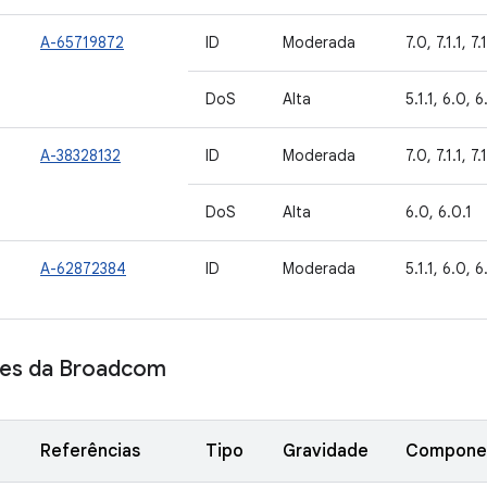
A-65719872
ID
Moderada
7.0, 7.1.1, 7.
DoS
Alta
5.1.1, 6.0, 6
A-38328132
ID
Moderada
7.0, 7.1.1, 7.
DoS
Alta
6.0, 6.0.1
A-62872384
ID
Moderada
5.1.1, 6.0, 6
es da Broadcom
Referências
Tipo
Gravidade
Compone