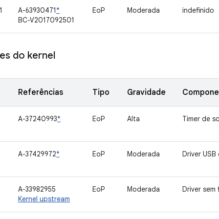
1
A-63930471
*
EoP
Moderada
indefinido
BC-V2017092501
s do kernel
Referências
Tipo
Gravidade
Compone
A-37240993
*
EoP
Alta
Timer de s
A-37429972
*
EoP
Moderada
Driver USB
A-33982955
EoP
Moderada
Driver sem 
Kernel upstream