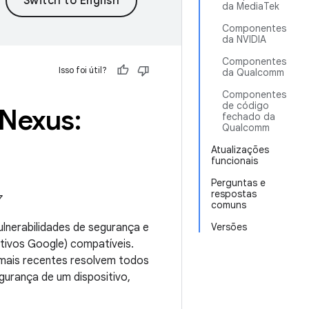
da MediaTek
Componentes
da NVIDIA
Componentes
Isso foi útil?
da Qualcomm
Componentes
de código
 Nexus:
fechado da
Qualcomm
Atualizações
funcionais
Perguntas e
respostas
7
comuns
lnerabilidades de segurança e
Versões
tivos Google) compatíveis.
 mais recentes resolvem todos
gurança de um dispositivo,