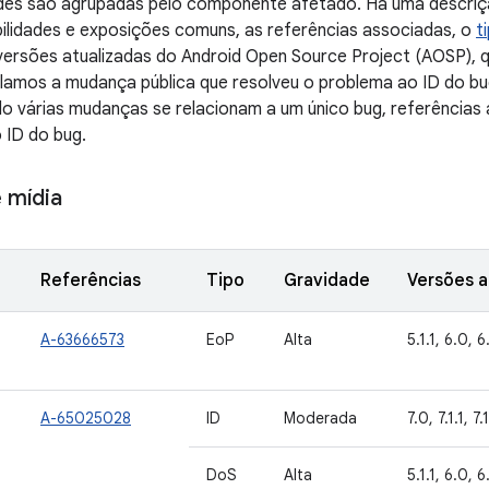
dades são agrupadas pelo componente afetado. Há uma descri
ilidades e exposições comuns, as referências associadas, o
t
versões atualizadas do Android Open Source Project (AOSP), 
culamos a mudança pública que resolveu o problema ao ID do b
 várias mudanças se relacionam a um único bug, referências a
 ID do bug.
 mídia
Referências
Tipo
Gravidade
Versões a
A-63666573
EoP
Alta
5.1.1, 6.0, 6
A-65025028
ID
Moderada
7.0, 7.1.1, 7.
DoS
Alta
5.1.1, 6.0, 6