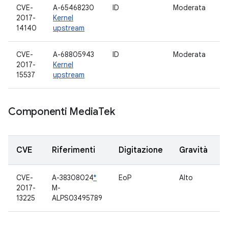
CVE-
A-65468230
ID
Moderata
S
2017-
Kernel
14140
upstream
CVE-
A-68805943
ID
Moderata
S
2017-
Kernel
15537
upstream
Componenti Media
Tek
CVE
Riferimenti
Digitazione
Gravità
CVE-
A-38308024
*
EoP
Alto
M
2017-
M-
13225
ALPS03495789