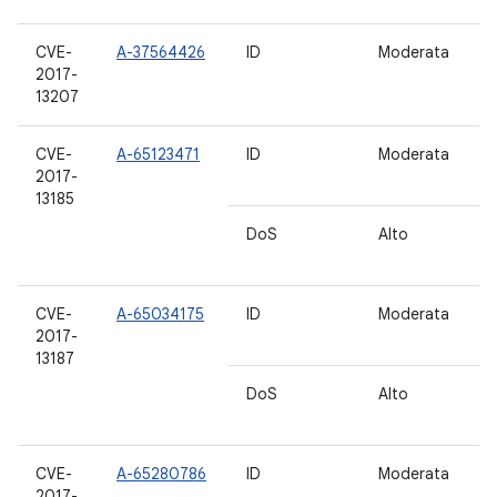
CVE-
A-37564426
ID
Moderata
7.
2017-
7
13207
CVE-
A-65123471
ID
Moderata
7.
2017-
7
13185
DoS
Alto
5.
6
CVE-
A-65034175
ID
Moderata
7.
2017-
7.
13187
DoS
Alto
5.
6
CVE-
A-65280786
ID
Moderata
7.
2017-
7.