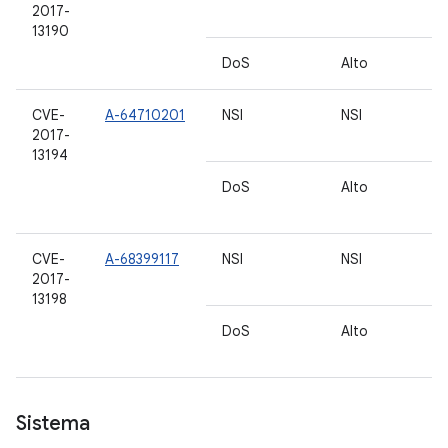
2017-
7.
13190
DoS
Alto
6
CVE-
A-64710201
NSI
NSI
7.
2017-
7.
13194
DoS
Alto
5.
6
CVE-
A-68399117
NSI
NSI
7.
2017-
7.
13198
DoS
Alto
5.
6
Sistema