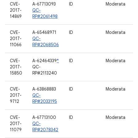
CVE-
A-67713093
ID
Moderata
B
2017-
QC-
14869
RP#2061498
CVE-
A-65468971
ID
Moderata
B
2017-
QC-
11066
RP#2068506
CVE-
A-62464339
*
ID
Moderata
D
2017-
QC-
m
15850
RP#2113240
CVE-
A-63868883
ID
Moderata
D
2017-
QC-
9712
RP#2033195
CVE-
A-67713100
ID
Moderata
B
2017-
QC-
11079
RP#2078342