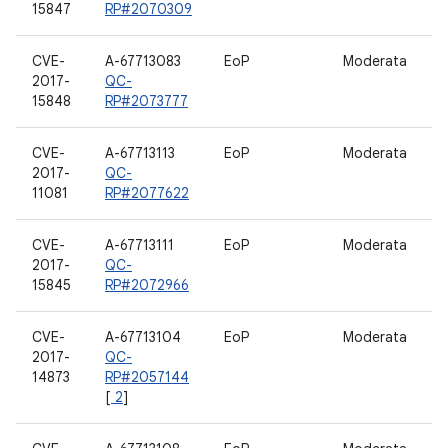
15847
RP#2070309
CVE-
A-67713083
EoP
Moderata
C
2017-
QC-
15848
RP#2073777
CVE-
A-67713113
EoP
Moderata
W
2017-
QC-
11081
RP#2077622
CVE-
A-67713111
EoP
Moderata
W
2017-
QC-
15845
RP#2072966
CVE-
A-67713104
EoP
Moderata
D
2017-
QC-
g
14873
RP#2057144
[
2
]