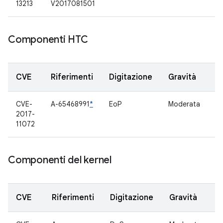
13213
V2017081501
Componenti HTC
CVE
Riferimenti
Digitazione
Gravità
C
CVE-
A-65468991
*
EoP
Moderata
A
2017-
de
11072
de
Componenti del kernel
CVE
Riferimenti
Digitazione
Gravità
C