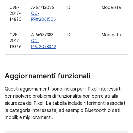
CVE-
A-67713096
ID
Moderata
B
2017-
QC-
14870
RP#2061506
CVE-
A-66937383
ID
Moderata
B
2017-
QC-
11079
RP#2078342
Aggiornamenti funzionali
Questi aggiornamenti sono inclusi per i Pixel interessati
per risolvere problemi di funzionalità non correlati alla
sicurezza dei Pixel. La tabella include riferimenti associati;
la categoria interessata, ad esempio Bluetooth o dati
mobili; e miglioramenti.