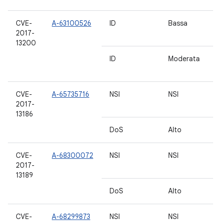
CVE-
A-63100526
ID
Bassa
7.
2017-
7.
13200
ID
Moderata
5.
6
CVE-
A-65735716
NSI
NSI
7.
2017-
7.
13186
DoS
Alto
6
CVE-
A-68300072
NSI
NSI
7.
2017-
7.
13189
DoS
Alto
6
CVE-
A-68299873
NSI
NSI
7.