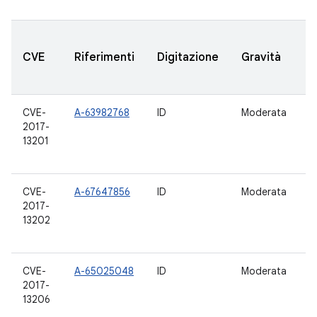
V
CVE
Riferimenti
Digitazione
Gravità
A
a
CVE-
A-63982768
ID
Moderata
5.
2017-
6
13201
7.
8
CVE-
A-67647856
ID
Moderata
5.
2017-
6
13202
7.
8
CVE-
A-65025048
ID
Moderata
5.
2017-
6
13206
7.
8