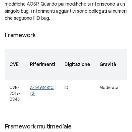
modifiche AOSP. Quando più modifiche si riferiscono a un
singolo bug, i riferimenti aggiuntivi sono collegati ai numeri
che seguono l'ID bug.
Framework
V
CVE
Riferimenti
Digitazione
Gravità
A
a
CVE-
A-64934810
ID
Moderata
5.
2017-
[
2
]
6.
0846
7.
8
Framework multimediale