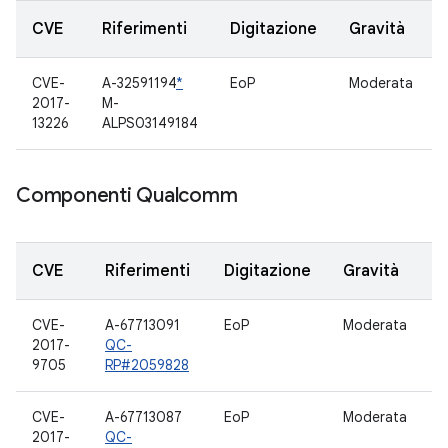
CVE
Riferimenti
Digitazione
Gravità
CVE-
A-32591194
*
EoP
Moderata
2017-
M-
13226
ALPS03149184
Componenti Qualcomm
CVE
Riferimenti
Digitazione
Gravità
CVE-
A-67713091
EoP
Moderata
D
2017-
QC-
9705
RP#2059828
CVE-
A-67713087
EoP
Moderata
D
2017-
QC-