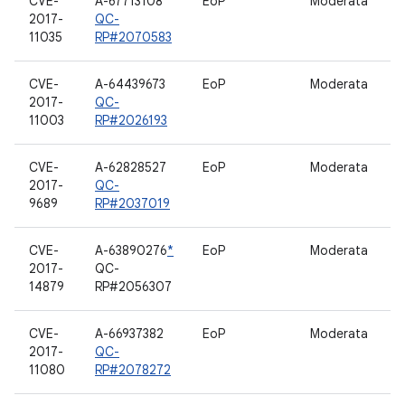
CVE-
A-67713108
EoP
Moderata
D
2017-
QC-
11035
RP#2070583
CVE-
A-64439673
EoP
Moderata
B
2017-
QC-
11003
RP#2026193
CVE-
A-62828527
EoP
Moderata
D
2017-
QC-
9689
RP#2037019
CVE-
A-63890276
*
EoP
Moderata
D
2017-
QC-
14879
RP#2056307
CVE-
A-66937382
EoP
Moderata
B
2017-
QC-
11080
RP#2078272