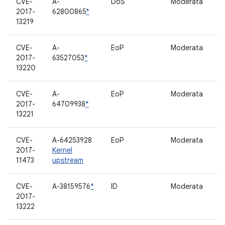
CVE-
A-
DoS
Moderata
C
2017-
62800865
*
t
13219
S
CVE-
A-
EoP
Moderata
B
2017-
63527053
*
13220
CVE-
A-
EoP
Moderata
D
2017-
64709938
*
13221
CVE-
A-64253928
EoP
Moderata
S
2017-
Kernel
11473
upstream
CVE-
A-38159576
*
ID
Moderata
S
2017-
13222