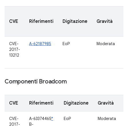
V
CVE
Riferimenti
Digitazione
Gravità
A
a
CVE-
A-62187985
EoP
Moderata
5.
2017-
6.
13212
7.
8
Componenti Broadcom
CVE
Riferimenti
Digitazione
Gravità
CVE-
A-63374465
*
EoP
Moderata
D
2017-
B-