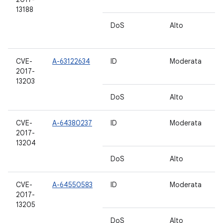
13188
DoS
Alto
5.
6
CVE-
A-63122634
ID
Moderata
7.
2017-
7.
13203
DoS
Alto
6
CVE-
A-64380237
ID
Moderata
7.
2017-
7.
13204
DoS
Alto
6
CVE-
A-64550583
ID
Moderata
7.
2017-
7.
13205
DoS
Alto
6