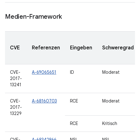
Medien-Framework
CVE
Referenzen
Eingeben
Schweregrad
CVE-
A-69065651
ID
Moderat
2017-
13241
CVE-
A-68160703
RCE
Moderat
2017-
13229
RCE
Kritisch
CVE-
A-68342866
NSI
NSI