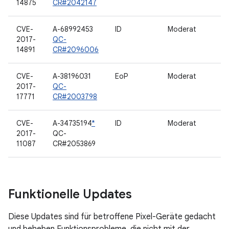
14875
CR#2042147
CVE-
A-68992453
ID
Moderat
2017-
QC-
14891
CR#2096006
CVE-
A-38196031
EoP
Moderat
2017-
QC-
17771
CR#2003798
CVE-
A-34735194
*
ID
Moderat
2017-
QC-
11087
CR#2053869
Funktionelle Updates
Diese Updates sind für betroffene Pixel-Geräte gedacht