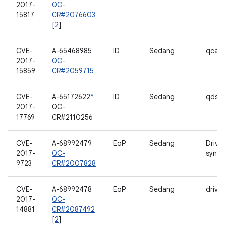
2017-
QC-
15817
CR#2076603
[
2
]
CVE-
A-65468985
ID
Sedang
qcacl
2017-
QC-
15859
CR#2059715
CVE-
A-65172622
*
ID
Sedang
qdsp
2017-
QC-
17769
CR#2110256
CVE-
A-68992479
EoP
Sedang
Drive
2017-
QC-
synap
9723
CR#2007828
CVE-
A-68992478
EoP
Sedang
driver
2017-
QC-
14881
CR#2087492
[
2
]