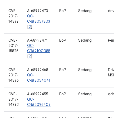
CVE-
A-68992473
EoP
Sedang
driver
2017-
QC-
14877
CR#2057803
[
2
]
CVE-
A-68992471
EoP
Sedang
Pemu
2017-
QC-
15826
CR#2100085
[
2
]
CVE-
A-68992468
EoP
Sedang
Drive
2017-
QC-
MSM
14876
CR#2054041
CVE-
A-68992455
EoP
Sedang
qdsp
2017-
QC-
14892
CR#2096407