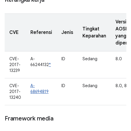
Versi
Tingkat
AOSP
CVE
Referensi
Jenis
Keparahan
yang
diperb
CVE-
A-
ID
Sedang
8.0
2017-
66244132
*
13239
CVE-
A-
ID
Sedang
8.0, 8.1
2017-
68694819
13240
Framework media