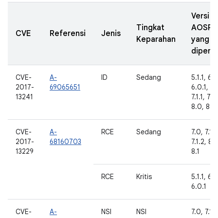
Versi
Tingkat
AOSP
CVE
Referensi
Jenis
Keparahan
yang
diperba
CVE-
A-
ID
Sedang
5.1.1, 6.0
2017-
69065651
6.0.1, 7.
13241
7.1.1, 7.1.
8.0, 8.1
CVE-
A-
RCE
Sedang
7.0, 7.1.1
2017-
68160703
7.1.2, 8.
13229
8.1
RCE
Kritis
5.1.1, 6.0
6.0.1
CVE-
A-
NSI
NSI
7.0, 7.1.1