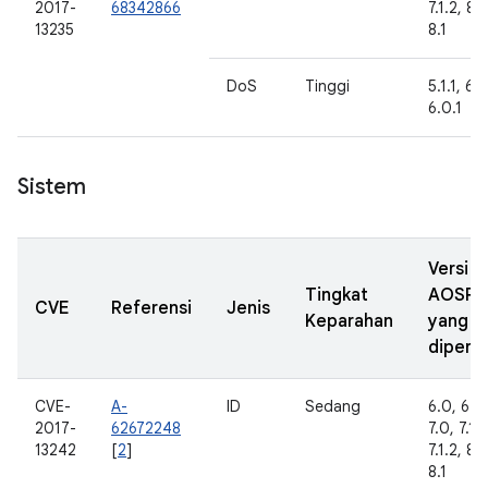
2017-
68342866
7.1.2, 8.
13235
8.1
DoS
Tinggi
5.1.1, 6.0
6.0.1
Sistem
Versi
Tingkat
AOSP
CVE
Referensi
Jenis
Keparahan
yang
diperba
CVE-
A-
ID
Sedang
6.0, 6.0.
2017-
62672248
7.0, 7.1.1
13242
[
2
]
7.1.2, 8.
8.1