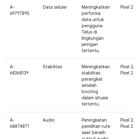
A-
Data seluler
Meningkatkan
Pixel 2
69797895
performa
data untuk
pengguna
Telus di
lingkungan
jaringan
tertentu.
A-
Stabilitas
Meningkatkan
Pixel 2,
68368139
stabilitas
Pixel 2 XL
perangkat
setelah
booting
dalam situasi
tertentu.
A-
Audio
Peningkatan
Pixel 2,
68874871
pemilihan rute
Pixel 2 XL
saat beralih
output audio.