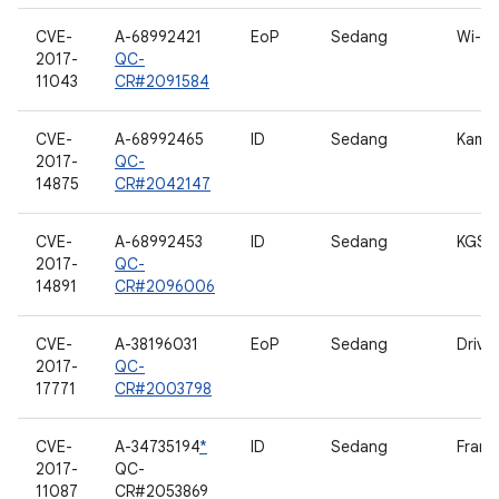
CVE-
A-68992421
EoP
Sedang
Wi-Fi
2017-
QC-
11043
CR#2091584
CVE-
A-68992465
ID
Sedang
Kame
2017-
QC-
14875
CR#2042147
CVE-
A-68992453
ID
Sedang
KGSL
2017-
QC-
14891
CR#2096006
CVE-
A-38196031
EoP
Sedang
Drive
2017-
QC-
17771
CR#2003798
CVE-
A-34735194
*
ID
Sedang
Frame
2017-
QC-
11087
CR#2053869