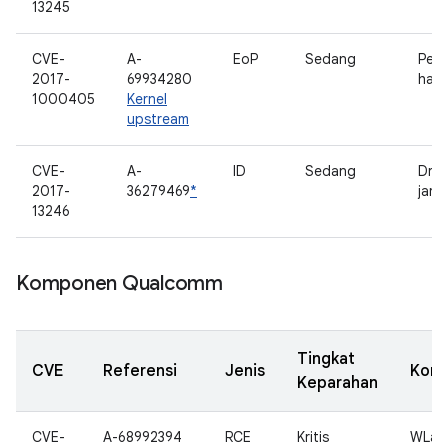
13245
CVE-
A-
EoP
Sedang
Peng
2017-
69934280
hal
1000405
Kernel
upstream
CVE-
A-
ID
Sedang
Driv
2017-
36279469
*
jari
13246
Komponen Qualcomm
Tingkat
CVE
Referensi
Jenis
Kom
Keparahan
CVE-
A-68992394
RCE
Kritis
WLan