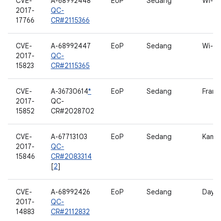
CVE-
A-68992448
EoP
Sedang
Wi-Fi
2017-
QC-
17766
CR#2115366
CVE-
A-68992447
EoP
Sedang
Wi-Fi
2017-
QC-
15823
CR#2115365
CVE-
A-36730614
*
EoP
Sedang
Frame
2017-
QC-
15852
CR#2028702
CVE-
A-67713103
EoP
Sedang
Kame
2017-
QC-
15846
CR#2083314
[
2
]
CVE-
A-68992426
EoP
Sedang
Daya
2017-
QC-
14883
CR#2112832