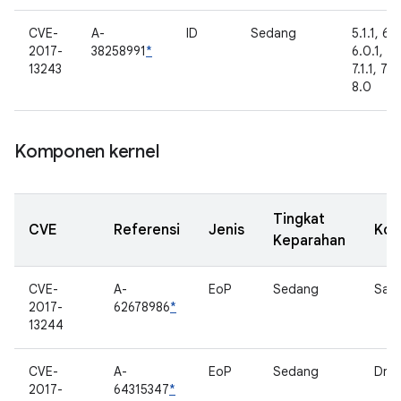
CVE-
A-
ID
Sedang
5.1.1, 6.0
2017-
38258991
*
6.0.1, 7.
13243
7.1.1, 7.1.
8.0
Komponen kernel
Tingkat
CVE
Referensi
Jenis
Ko
Keparahan
CVE-
A-
EoP
Sedang
San
2017-
62678986
*
13244
CVE-
A-
EoP
Sedang
Driv
2017-
64315347
*