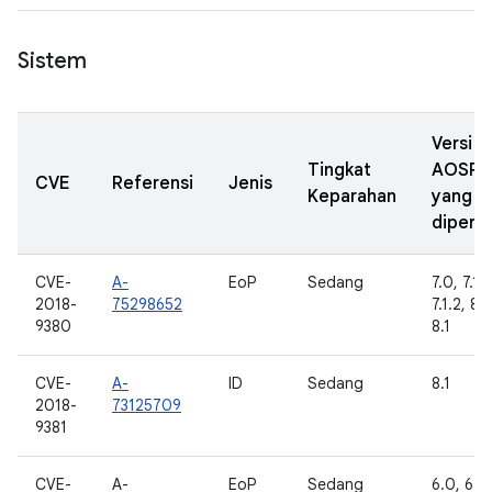
Sistem
Versi
Tingkat
AOSP
CVE
Referensi
Jenis
Keparahan
yang
diperba
CVE-
A-
EoP
Sedang
7.0, 7.1.1
2018-
75298652
7.1.2, 8.
9380
8.1
CVE-
A-
ID
Sedang
8.1
2018-
73125709
9381
CVE-
A-
EoP
Sedang
6.0, 6.0.