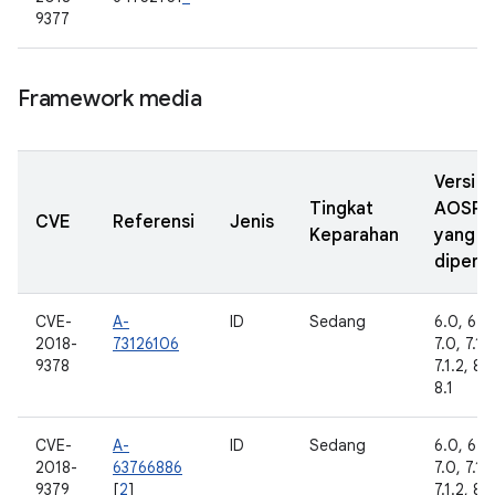
9377
Framework media
Versi
Tingkat
AOSP
CVE
Referensi
Jenis
Keparahan
yang
diperba
CVE-
A-
ID
Sedang
6.0, 6.0.
2018-
73126106
7.0, 7.1.1
9378
7.1.2, 8.
8.1
CVE-
A-
ID
Sedang
6.0, 6.0.
2018-
63766886
7.0, 7.1.1
9379
[
2
]
7.1.2, 8.