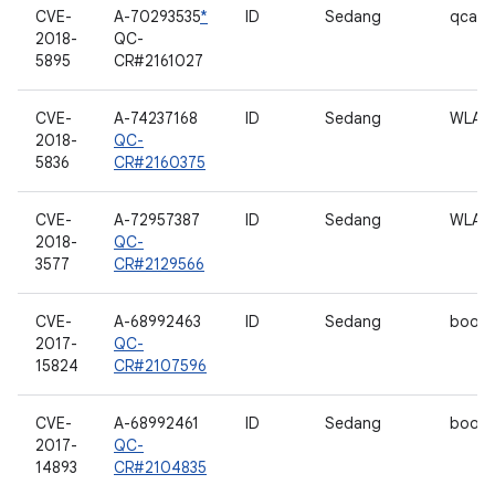
CVE-
A-70293535
*
ID
Sedang
qcacl
2018-
QC-
5895
CR#2161027
CVE-
A-74237168
ID
Sedang
WLAN
2018-
QC-
5836
CR#2160375
CVE-
A-72957387
ID
Sedang
WLAN
2018-
QC-
3577
CR#2129566
CVE-
A-68992463
ID
Sedang
bootl
2017-
QC-
15824
CR#2107596
CVE-
A-68992461
ID
Sedang
bootl
2017-
QC-
14893
CR#2104835