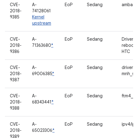
CVE-
A-
EoP
Sedang
amba
2018-
74128061
9385
Kernel
upstream
CVE-
A-
EoP
Sedang
Driver
2018-
71363680
*
reboot_
9386
HTC
CVE-
A-
EoP
Sedang
driver
2018-
69006385
*
mnh_sm
9387
CVE-
A-
EoP
Sedang
ftm4_to
2018-
68343441
*
9388
CVE-
A-
EoP
Sedang
ipv4/ipv
2018-
65023306
*
9389