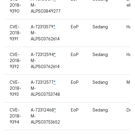
2018-
M-
wla
9390
ALPS03849277
CVE-
A-72313579
*
EoP
Sedang
HAL
2018-
M-
9391
ALPS03762614
CVE-
A-72312594
*
EoP
Sedang
HAL
2018-
M-
9392
ALPS03762614
CVE-
A-72312577
*
EoP
Sedang
MTK
2018-
M-
9393
ALPS03753748
CVE-
A-72312468
*
EoP
Sedang
Driv
2018-
M-
9394
ALPS03753652