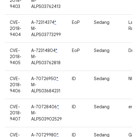
2018-
M-
9403
ALPS03762413
CVE-
A-72314374
*
EoP
Sedang
Lap
2018-
M-
Rad
9404
ALPS03773299
CVE-
A-72314804
*
EoP
Sedang
DmA
2018-
M-
9405
ALPS03762818
CVE-
A-70726950
*
ID
Sedang
NlpS
2018-
M-
9406
ALPS03684231
CVE-
A-70728406
*
ID
Sedang
em
2018-
M-
9407
ALPS03902529
CVE-
A-70729980
*
ID
Sedang
GPS