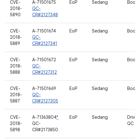
CVE-
A-71501675
EoP
Sedang
Bootl
2018-
QC-
5890
CR#2127348
CVE-
A-71501674
EoP
Sedang
Bootl
2018-
QC-
5889
CR#2127341
CVE-
A-71501672
EoP
Sedang
Bootl
2018-
QC-
5888
CR#2127312
CVE-
A-71501669
EoP
Sedang
Bootl
2018-
QC-
5887
CR#2127305
CVE-
A-71363804
*
EoP
Sedang
Driver
2018-
QC-
QC
5898
CR#2173850