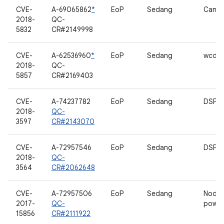
CVE-
A-69065862
*
EoP
Sedang
Camer
2018-
QC-
5832
CR#2149998
CVE-
A-62536960
*
EoP
Sedang
wcd_c
2018-
QC-
5857
CR#2169403
CVE-
A-74237782
EoP
Sedang
DSP_S
2018-
QC-
3597
CR#2143070
CVE-
A-72957546
EoP
Sedang
DSP_S
2018-
QC-
3564
CR#2062648
CVE-
A-72957506
EoP
Sedang
Node 
2017-
QC-
power
15856
CR#2111922