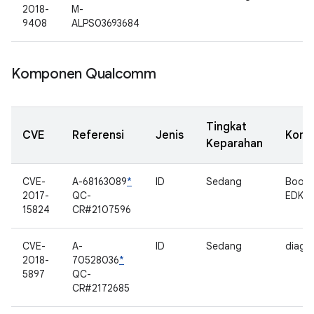
2018-
M-
9408
ALPS03693684
Komponen Qualcomm
Tingkat
CVE
Referensi
Jenis
Komp
Keparahan
CVE-
A-68163089
*
ID
Sedang
Bootl
2017-
QC-
EDK2
15824
CR#2107596
CVE-
A-
ID
Sedang
diag
2018-
70528036
*
5897
QC-
CR#2172685