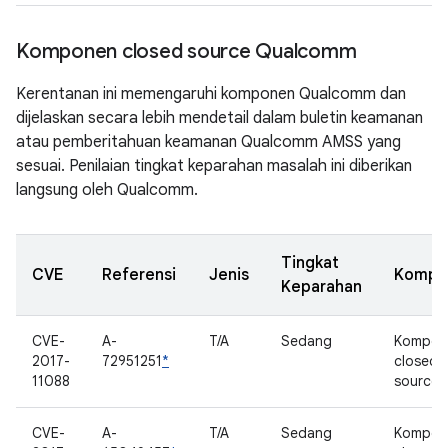
Komponen closed source Qualcomm
Kerentanan ini memengaruhi komponen Qualcomm dan
dijelaskan secara lebih mendetail dalam buletin keamanan
atau pemberitahuan keamanan Qualcomm AMSS yang
sesuai. Penilaian tingkat keparahan masalah ini diberikan
langsung oleh Qualcomm.
Tingkat
CVE
Referensi
Jenis
Kompo
Keparahan
CVE-
A-
T/A
Sedang
Kompon
2017-
72951251
*
closed
11088
source
CVE-
A-
T/A
Sedang
Kompon