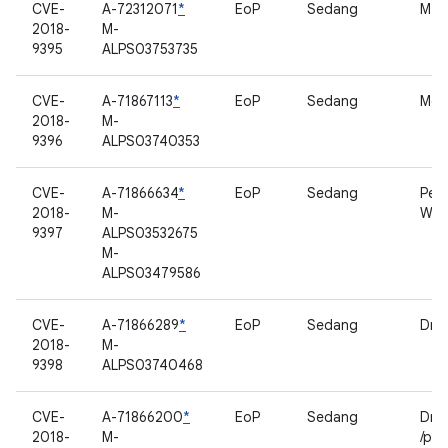
CVE-
A-72312071
*
EoP
Sedang
MTK
2018-
M-
9395
ALPS03753735
CVE-
A-71867113
*
EoP
Sedang
Med
2018-
M-
9396
ALPS03740353
CVE-
A-71866634
*
EoP
Sedang
Per
2018-
M-
WM
9397
ALPS03532675
M-
ALPS03479586
CVE-
A-71866289
*
EoP
Sedang
Driv
2018-
M-
9398
ALPS03740468
CVE-
A-71866200
*
EoP
Sedang
Driv
2018-
M-
/pro