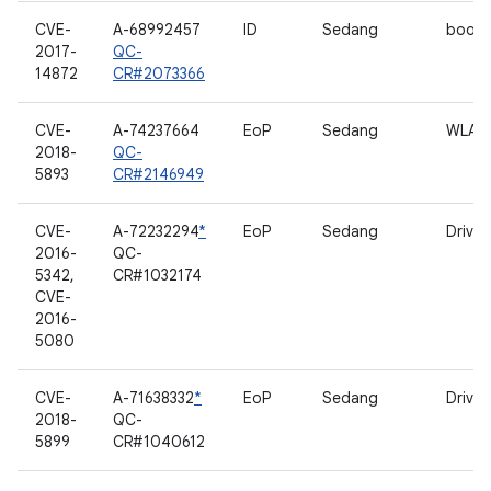
CVE-
A-68992457
ID
Sedang
bootl
2017-
QC-
14872
CR#2073366
CVE-
A-74237664
EoP
Sedang
WLAN
2018-
QC-
5893
CR#2146949
CVE-
A-72232294
*
EoP
Sedang
Drive
2016-
QC-
5342,
CR#1032174
CVE-
2016-
5080
CVE-
A-71638332
*
EoP
Sedang
Drive
2018-
QC-
5899
CR#1040612