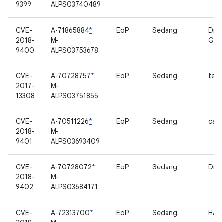
9399
ALPS03740489
CVE-
A-71865884
*
EoP
Sedang
Driv
2018-
M-
Goo
9400
ALPS03753678
CVE-
A-70728757
*
EoP
Sedang
term
2017-
M-
13308
ALPS03751855
CVE-
A-70511226
*
EoP
Sedang
cam
2018-
M-
9401
ALPS03693409
CVE-
A-70728072
*
EoP
Sedang
Dri
2018-
M-
9402
ALPS03684171
CVE-
A-72313700
*
EoP
Sedang
HAL