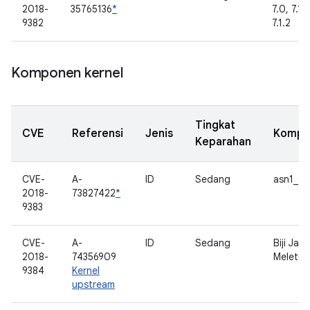
2018-
35765136
*
7.0, 7.1.1
9382
7.1.2
Komponen kernel
Tingkat
CVE
Referensi
Jenis
Kompo
Keparahan
CVE-
A-
ID
Sedang
asn1_d
2018-
73827422
*
9383
CVE-
A-
ID
Sedang
Biji Jag
2018-
74356909
Meletup
9384
Kernel
upstream