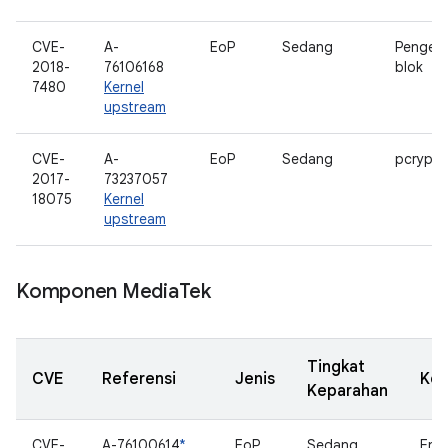
CVE-
A-
EoP
Sedang
Pengelo
2018-
76106168
blok
7480
Kernel
upstream
CVE-
A-
EoP
Sedang
pcrypt
2017-
73237057
18075
Kernel
upstream
Komponen Media
Tek
Tingkat
CVE
Referensi
Jenis
Ko
Keparahan
CVE-
A-76100614
*
EoP
Sedang
Entr