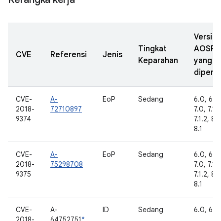
Versi
Tingkat
AOSP
CVE
Referensi
Jenis
Keparahan
yang
diperba
CVE-
A-
EoP
Sedang
6.0, 6.0.
2018-
72710897
7.0, 7.1.1
9374
7.1.2, 8.
8.1
CVE-
A-
EoP
Sedang
6.0, 6.0.
2018-
75298708
7.0, 7.1.1
9375
7.1.2, 8.
8.1
CVE-
A-
ID
Sedang
6.0, 6.0.
2018-
64752751
*