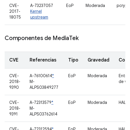
CVE-
A-73237057
EoP
Moderada
pcrypt
2017-
Kernel
18075
upstream
Componentes de Media
Tek
CVE
Referencias
Tipo
Gravedad
Com
CVE-
A-76100614
*
EoP
Moderada
Entra
2018-
M-
de wl
9390
ALPS03849277
CVE-
A-72313579
*
EoP
Moderada
HAL d
2018-
M-
9391
ALPS03762614
CVE-
A-72312594
*
EoP
Moderada
HAL d