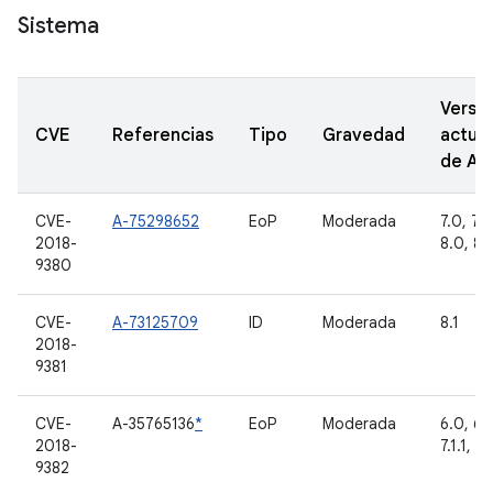
Sistema
Versi
CVE
Referencias
Tipo
Gravedad
actual
de A
CVE-
A-75298652
EoP
Moderada
7.0, 7.1.
2018-
8.0, 8.1
9380
CVE-
A-73125709
ID
Moderada
8.1
2018-
9381
CVE-
A-35765136
*
EoP
Moderada
6.0, 6.0
2018-
7.1.1, 7.
9382