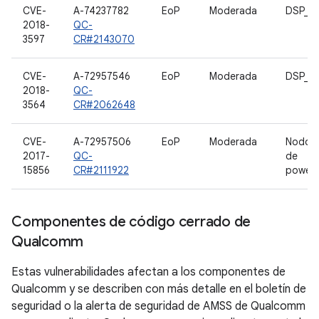
CVE-
A-74237782
EoP
Moderada
DSP_Se
2018-
QC-
3597
CR#2143070
CVE-
A-72957546
EoP
Moderada
DSP_Se
2018-
QC-
3564
CR#2062648
CVE-
A-72957506
EoP
Moderada
Nodo 
2017-
QC-
de
15856
CR#2111922
power_
Componentes de código cerrado de
Qualcomm
Estas vulnerabilidades afectan a los componentes de
Qualcomm y se describen con más detalle en el boletín de
seguridad o la alerta de seguridad de AMSS de Qualcomm