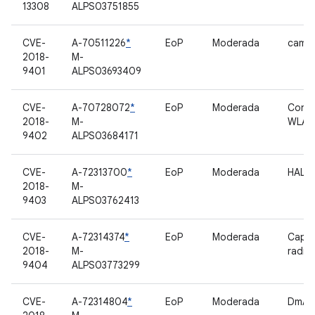
13308
ALPS03751855
CVE-
A-70511226
*
EoP
Moderada
camer
2018-
M-
9401
ALPS03693409
CVE-
A-70728072
*
EoP
Moderada
Contr
2018-
M-
WLAN
9402
ALPS03684171
CVE-
A-72313700
*
EoP
Moderada
HAL
2018-
M-
9403
ALPS03762413
CVE-
A-72314374
*
EoP
Moderada
Capa 
2018-
M-
radio
9404
ALPS03773299
CVE-
A-72314804
*
EoP
Moderada
DmAg