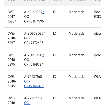
CVE-
A-68163089
*
ID
Moderada
Bootlo
2017-
QC-
EDK2
15824
CR#2107596
CVE-
A-70528036
*
ID
Moderada
diag
2018-
QC-
5897
CR#2172685
CVE-
A-70293535
*
ID
Moderada
qcacld
2018-
QC-
5895
CR#2161027
CVE-
A-74237168
ID
Moderada
WLAN
2018-
QC-
5836
CR#2160375
CVE-
A-72957387
ID
Moderada
WLAN
2018-
QC-