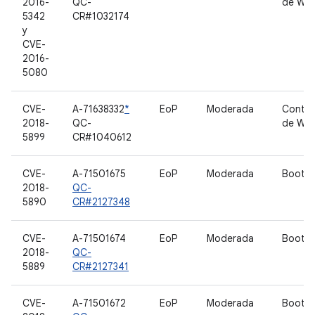
2016-
QC-
de WL
5342
CR#1032174
y
CVE-
2016-
5080
CVE-
A-71638332
*
EoP
Moderada
Contro
2018-
QC-
de WL
5899
CR#1040612
CVE-
A-71501675
EoP
Moderada
Bootlo
2018-
QC-
5890
CR#2127348
CVE-
A-71501674
EoP
Moderada
Bootlo
2018-
QC-
5889
CR#2127341
CVE-
A-71501672
EoP
Moderada
Bootlo