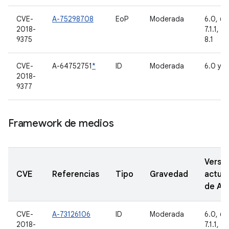
CVE-
A-75298708
EoP
Moderada
6.0, 6.0
2018-
7.1.1, 7.
9375
8.1
CVE-
A-64752751
*
ID
Moderada
6.0 y 6
2018-
9377
Framework de medios
Versi
CVE
Referencias
Tipo
Gravedad
actual
de A
CVE-
A-73126106
ID
Moderada
6.0, 6.0
2018-
7.1.1, 7.