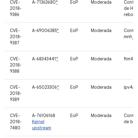
CVE-
A-71363680
*
EoP
Moderada
Contro
2018-
de HT
9386
reboot
CVE-
A-69006385
*
EoP
Moderada
Contro
2018-
mnh_s
9387
CVE-
A-68343441
*
EoP
Moderada
ftm4_t
2018-
9388
CVE-
A-65023306
*
EoP
Moderada
ipv4/ip
2018-
9389
CVE-
A-76106168
EoP
Moderada
Contro
2018-
Kernel
de blo
7480
upstream