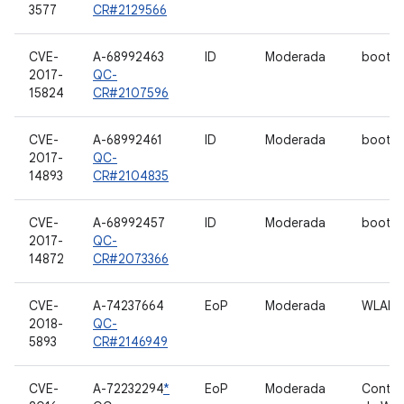
3577
CR#2129566
CVE-
A-68992463
ID
Moderada
bootlo
2017-
QC-
15824
CR#2107596
CVE-
A-68992461
ID
Moderada
bootlo
2017-
QC-
14893
CR#2104835
CVE-
A-68992457
ID
Moderada
bootlo
2017-
QC-
14872
CR#2073366
CVE-
A-74237664
EoP
Moderada
WLAN
2018-
QC-
5893
CR#2146949
CVE-
A-72232294
*
EoP
Moderada
Contro