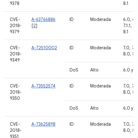
9378
8.1
CVE-
A-63766886
ID
Moderada
6.0, 6.0
2018-
[
2
]
7.1.1, 7.
9379
8.1
CVE-
A-72510002
ID
Moderada
7.0, 7.1.
2018-
8.0, 8.1
9349
DoS
Alto
6.0 y 6
CVE-
A-73552574
ID
Moderada
7.0, 7.1.
2018-
8.0, 8.1
9350
DoS
Alto
6.0 y 6
CVE-
A-73625898
ID
Moderada
7.0, 7.1.
2018-
8.0, 8.1
9351