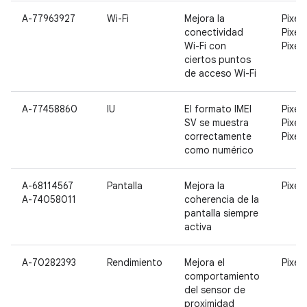
A-77963927
Wi-Fi
Mejora la
Pixel,
conectividad
Pixel 
Wi-Fi con
Pixel 
ciertos puntos
de acceso Wi-Fi
A-77458860
IU
El formato IMEI
Pixel,
SV se muestra
Pixel 
correctamente
Pixel 
como numérico
A-68114567
Pantalla
Mejora la
Pixel 
A-74058011
coherencia de la
pantalla siempre
activa
A-70282393
Rendimiento
Mejora el
Pixel 
comportamiento
del sensor de
proximidad