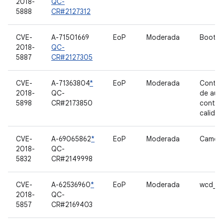
2018-
QC-
5888
CR#2127312
CVE-
A-71501669
EoP
Moderada
Bootlo
2018-
QC-
5887
CR#2127305
CVE-
A-71363804
*
EoP
Moderada
Contro
2018-
QC-
de aud
5898
CR#2173850
contro
calida
CVE-
A-69065862
*
EoP
Moderada
Camer
2018-
QC-
5832
CR#2149998
CVE-
A-62536960
*
EoP
Moderada
wcd_c
2018-
QC-
5857
CR#2169403