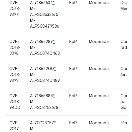
CVE-
A-71866634
*
EoP
Moderada
Dispo
2018-
M-
Media
9397
ALPS03532675
M-
ALPS03479586
CVE-
A-71866289
*
EoP
Moderada
Contr
2018-
M-
radio
9398
ALPS03740468
CVE-
A-71866200
*
EoP
Moderada
Contr
2018-
M-
/proc
9399
ALPS03740489
CVE-
A-71865884
*
EoP
Moderada
Contr
2018-
M-
pantal
9400
ALPS03753678
Good
CVE-
A-70728757
*
EoP
Moderada
térmi
2017-
M-