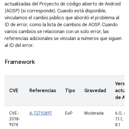
actualizadas del Proyecto de código abierto de Android
(AOSP) (si corresponde). Cuando está disponible,
vinculamos el cambio público que abordó el problema al
ID de error, como la lista de cambios de AOSP. Cuando
varios cambios se relacionan con un solo error, las
referencias adicionales se vinculan a números que siguen
al ID del error.
Framework
Versi
CVE
Referencias
Tipo
Gravedad
actual
de A
CVE-
A-72710897
EoP
Moderada
6.0, 6.0
2018-
7.1.1, 7.
9374
8.1