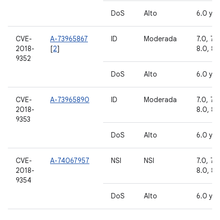
DoS
Alto
6.0 y 6
CVE-
A-73965867
ID
Moderada
7.0, 7.1.
2018-
[
2
]
8.0, 8.1
9352
DoS
Alto
6.0 y 6
CVE-
A-73965890
ID
Moderada
7.0, 7.1.
2018-
8.0, 8.1
9353
DoS
Alto
6.0 y 6
CVE-
A-74067957
NSI
NSI
7.0, 7.1.
2018-
8.0, 8.1
9354
DoS
Alto
6.0 y 6