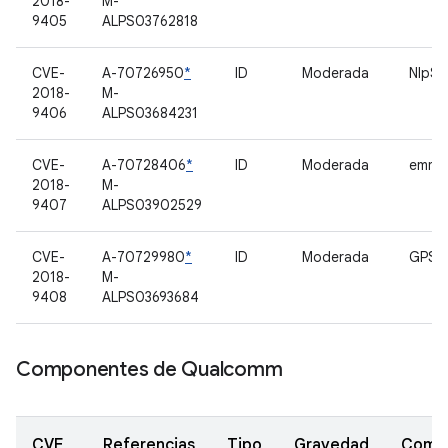
2018-
M-
9405
ALPS03762818
CVE-
A-70726950
*
ID
Moderada
NlpSe
2018-
M-
9406
ALPS03684231
CVE-
A-70728406
*
ID
Moderada
emmc
2018-
M-
9407
ALPS03902529
CVE-
A-70729980
*
ID
Moderada
GPS
2018-
M-
9408
ALPS03693684
Componentes de Qualcomm
CVE
Referencias
Tipo
Gravedad
Comp