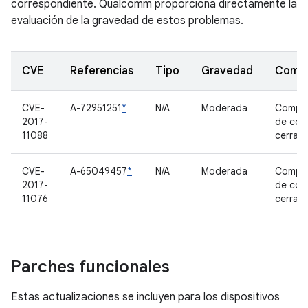
correspondiente. Qualcomm proporciona directamente la
evaluación de la gravedad de estos problemas.
CVE
Referencias
Tipo
Gravedad
Comp
CVE-
A-72951251
*
N/A
Moderada
Compo
2017-
de cód
11088
cerrad
CVE-
A-65049457
*
N/A
Moderada
Compo
2017-
de cód
11076
cerrad
Parches funcionales
Estas actualizaciones se incluyen para los dispositivos