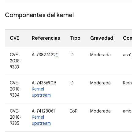
Componentes del kernel
CVE
Referencias
Tipo
Gravedad
Comp
CVE-
A-73827422
*
ID
Moderada
asn1_d
2018-
9383
CVE-
A-74356909
ID
Moderada
Kernel
2018-
Kernel
9384
upstream
CVE-
A-74128061
EoP
Moderada
amba
2018-
Kernel
9385
upstream