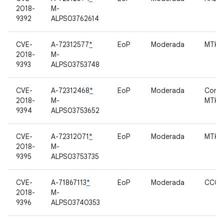
2018-
M-
9392
ALPS03762614
CVE-
A-72312577
*
EoP
Moderada
MTK w
2018-
M-
9393
ALPS03753748
CVE-
A-72312468
*
EoP
Moderada
Contr
2018-
M-
MTK
9394
ALPS03753652
CVE-
A-72312071
*
EoP
Moderada
MTK c
2018-
M-
9395
ALPS03753735
CVE-
A-71867113
*
EoP
Moderada
CCCI 
2018-
M-
9396
ALPS03740353