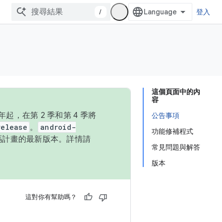
/
登入
這個頁面中的內
容
，在第 2 季和第 4 季將
公告事項
release
。
android-
功能修補程式
始碼計畫的最新版本。詳情請
常見問題與解答
版本
這對你有幫助嗎？