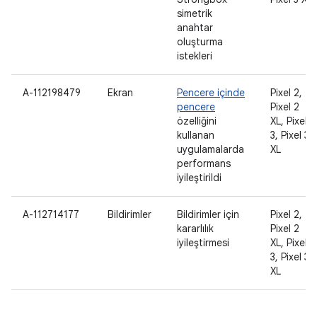
simetrik
anahtar
oluşturma
istekleri
A-112198479
Ekran
Pencere içinde
Pixel 2,
pencere
Pixel 2
özelliğini
XL, Pixel
kullanan
3, Pixel 3
uygulamalarda
XL
performans
iyileştirildi
A-112714177
Bildirimler
Bildirimler için
Pixel 2,
kararlılık
Pixel 2
iyileştirmesi
XL, Pixel
3, Pixel 3
XL