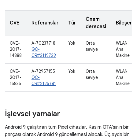
Önem
CVE
Referanslar
Tür
Bileşen
derecesi
CVE-
A-70237718
Yok
Orta
WLAN
2017-
QC-
seviye
Ana
14888
CR#2119729
Makine
CVE-
A-72957155
Yok
Orta
WLAN
2017-
QC-
seviye
Ana
15835
CR#2125781
Makine
İşlevsel yamalar
Android 9 çalıştıran tüm Pixel cihazlar, Kasım OTA'sının bir
parçası olarak Android 9 güncellemesi alacak. Üç ayda bir