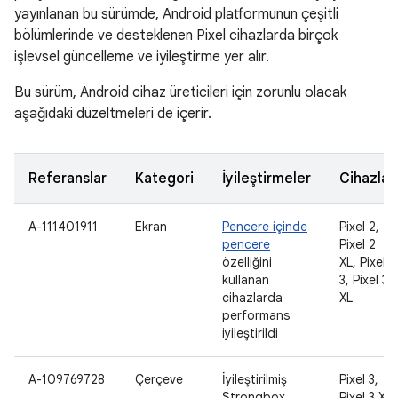
yayınlanan bu sürümde, Android platformunun çeşitli
bölümlerinde ve desteklenen Pixel cihazlarda birçok
işlevsel güncelleme ve iyileştirme yer alır.
Bu sürüm, Android cihaz üreticileri için zorunlu olacak
aşağıdaki düzeltmeleri de içerir.
Referanslar
Kategori
İyileştirmeler
Cihazlar
A-111401911
Ekran
Pencere içinde
Pixel 2,
pencere
Pixel 2
özelliğini
XL, Pixel
kullanan
3, Pixel 3
cihazlarda
XL
performans
iyileştirildi
A-109769728
Çerçeve
İyileştirilmiş
Pixel 3,
Strongbox
Pixel 3 XL