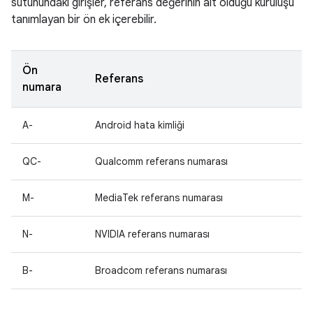
sütunundaki girişler, referans değerinin ait olduğu kuruluşu
tanımlayan bir ön ek içerebilir.
Ön
Referans
numara
A-
Android hata kimliği
QC-
Qualcomm referans numarası
M-
MediaTek referans numarası
N-
NVIDIA referans numarası
B-
Broadcom referans numarası