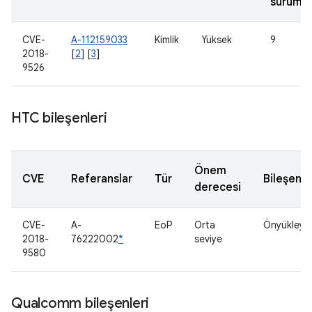
sürümle
CVE-
A-112159033
Kimlik
Yüksek
9
2018-
[
2
] [
3
]
9526
HTC bileşenleri
Önem
CVE
Referanslar
Tür
Bileşen
derecesi
CVE-
A-
EoP
Orta
Önyükleyic
2018-
76222002
*
seviye
9580
Qualcomm bileşenleri