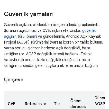
Güvenlik yamaları
Güvenlik açıkları, etkiledikleri bileşen altında gruplandırılır.
Sorunun açıklaması ve CVE, ilişkili referanslar,
güvenlik
açığının türü
,
önemi
ve güncellenmiş Android Açık Kaynak
Projesi (AOSP) sürümlerini (varsa) içeren bir tablo bulunur.
Varsa sorunu gideren herkese açık değişikliği, hata
kimliğine (ör. AOSP değişiklik listesi) bağlarız. Tek bir
hatayla ilgili birden fazla değişiklik olduğunda, hata
kimliğinin ardından gelen sayılara ek referanslar bağlanır.
Çerçeve
Güncel
Önem
CVE
Referanslar
Tür
AOSP
derecesi