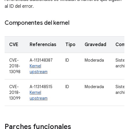
al ID del error.
Componentes del kernel
CVE
Referencias
Tipo
Gravedad
Comp
CVE-
A-113148387
ID
Moderada
Sistem
2018-
Kernel
archiv
13098
upstream
CVE-
A-113148515
ID
Moderada
Sistem
2018-
Kernel
archiv
13099
upstream
Parches funcionales