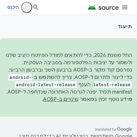
היכנס
תיעוד
החל משנת 2026, כדי להתאים למודל הפיתוח היציב שלנו
ולשמור על יציבות הפלטפורמה בסביבה העסקית,
נפרסם קוד מקור ב-AOSP ברבעון השני וברבעון הרביעי.
כדי ליצור ולתרום ל-AOSP, צריך להשתמש ב-
android-
latest-release
. הענף
android-latest-release
manifest תמיד יפנה לגרסה האחרונה שנדחפה ל-AOSP.
מידע נוסף זמין במאמר
שינויים ב-AOSP
.
‫Google משתמשת בטכנולוגיית AI כדי לתרגם תוכן