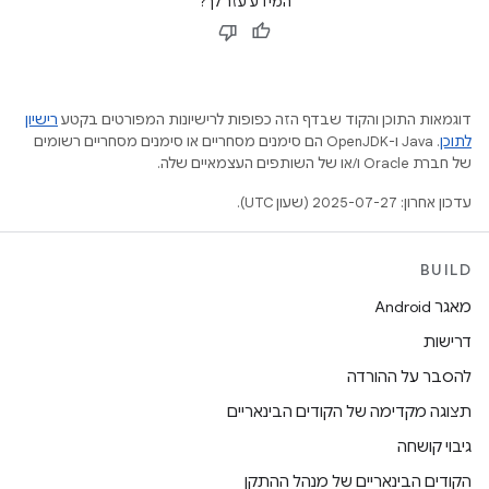
המידע עזר לך?
דוגמאות התוכן והקוד שבדף הזה כפופות לרישיונות המפורטים בקטע
רישיון
לתוכן
.‏ Java ו-OpenJDK הם סימנים מסחריים או סימנים מסחריים רשומים
של חברת Oracle ו/או של השותפים העצמאיים שלה.
עדכון אחרון: 2025-07-27 (שעון UTC).
BUILD
מאגר Android
דרישות
להסבר על ההורדה
תצוגה מקדימה של הקודים הבינאריים
גיבוי קושחה
הקודים הבינאריים של מנהל ההתקן