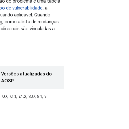
ção do problema e uma tabela
ipo de vulnerabilidade
, a
quando aplicável. Quando
ug, como a lista de mudanças
dicionais são vinculadas a
Versões atualizadas do
AOSP
7.0, 7.1.1, 7.1.2, 8.0, 8.1, 9