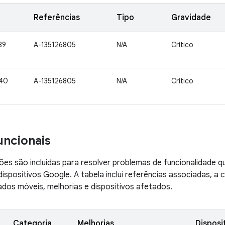
Referências
Tipo
Gravidade
39
A-135126805
N/A
Crítico
40
A-135126805
N/A
Crítico
uncionais
ões são incluídas para resolver problemas de funcionalidade 
ispositivos Google. A tabela inclui referências associadas, a
dos móveis, melhorias e dispositivos afetados.
Categoria
Melhorias
Disposi