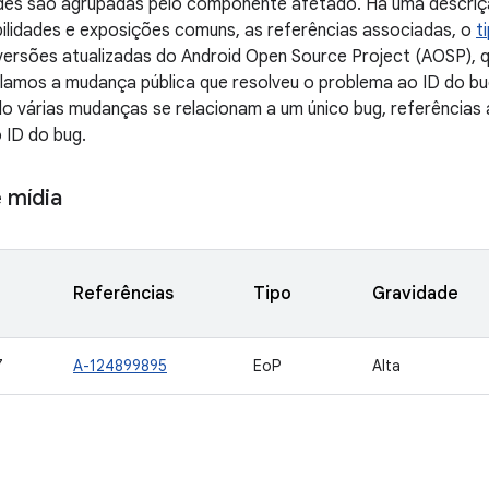
dades são agrupadas pelo componente afetado. Há uma descri
ilidades e exposições comuns, as referências associadas, o
t
versões atualizadas do Android Open Source Project (AOSP), 
culamos a mudança pública que resolveu o problema ao ID do b
 várias mudanças se relacionam a um único bug, referências a
 ID do bug.
 mídia
Referências
Tipo
Gravidade
7
A-124899895
EoP
Alta