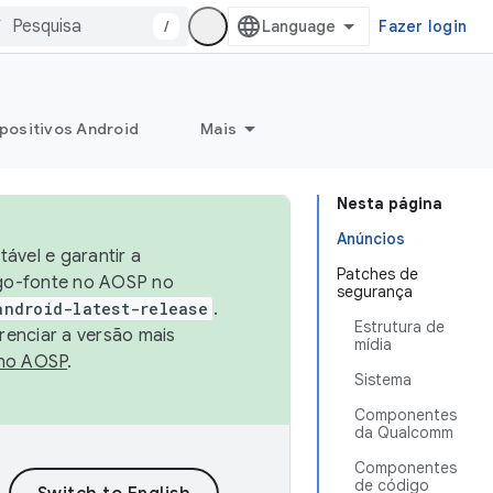
/
Fazer login
positivos Android
Mais
Nesta página
Anúncios
ável e garantir a
Patches de
igo-fonte no AOSP no
segurança
android-latest-release
.
Estrutura de
renciar a versão mais
mídia
no AOSP
.
Sistema
Componentes
da Qualcomm
Componentes
de código