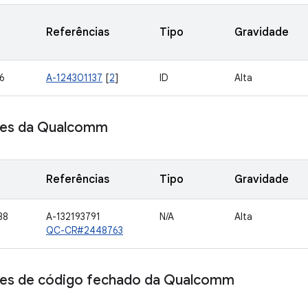
Referências
Tipo
Gravidade
6
A-124301137
[
2
]
ID
Alta
es da Qualcomm
Referências
Tipo
Gravidade
38
A-132193791
N/A
Alta
QC-CR#2448763
s de código fechado da Qualcomm