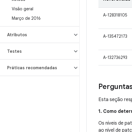
Visão geral
A-128318105
Março de 2016
Atributos
A-135472173
Testes
A-132736293
Práticas recomendadas
Pergunta
Esta seção resp
1. Como deter
Os níveis de p
ao nível de pat