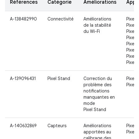
Références
Catégorie
Améliorations
Appar
A-138482990
Connectivité
Améliorations
Pixel,
de la stabilité
Pixel X
du Wi-Fi
Pixel 2
Pixel 2
Pixel 3
Pixel 3
Pixel 3
Pixel 
A-139096431
Pixel Stand
Correction du
Pixel 3
problème des
Pixel 
notifications
manquantes en
mode
Pixel Stand
A-140632869
Capteurs
Améliorations
Pixel 3
apportées au
Pixel 
calibrage des