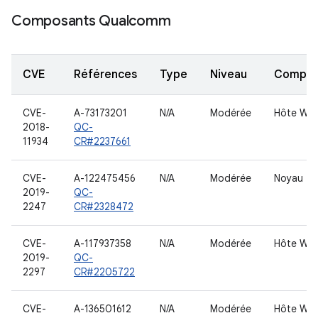
Composants Qualcomm
CVE
Références
Type
Niveau
Compon
CVE-
A-73173201
N/A
Modérée
Hôte WL
2018-
QC-
11934
CR#2237661
CVE-
A-122475456
N/A
Modérée
Noyau
2019-
QC-
2247
CR#2328472
CVE-
A-117937358
N/A
Modérée
Hôte WL
2019-
QC-
2297
CR#2205722
CVE-
A-136501612
N/A
Modérée
Hôte WL