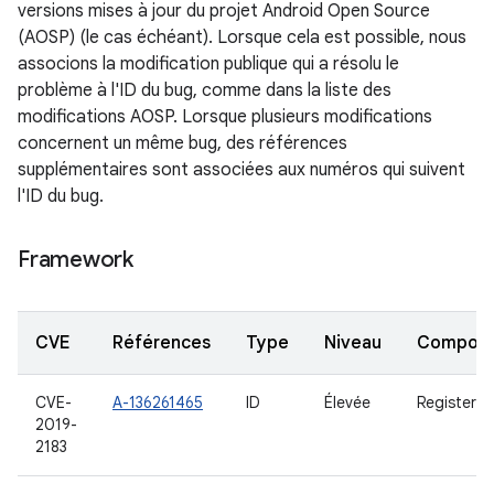
versions mises à jour du projet Android Open Source
(AOSP) (le cas échéant). Lorsque cela est possible, nous
associons la modification publique qui a résolu le
problème à l'ID du bug, comme dans la liste des
modifications AOSP. Lorsque plusieurs modifications
concernent un même bug, des références
supplémentaires sont associées aux numéros qui suivent
l'ID du bug.
Framework
CVE
Références
Type
Niveau
Compon
CVE-
A-136261465
ID
Élevée
Registere
2019-
2183