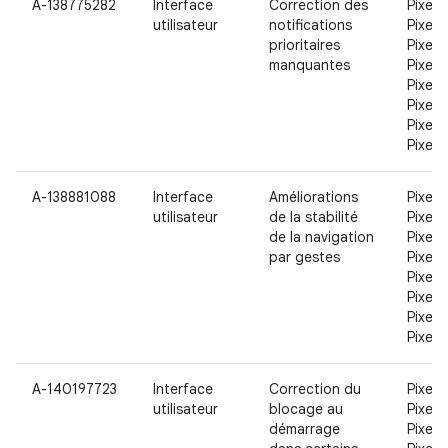
A-138775282
Interface
Correction des
Pixel,
utilisateur
notifications
Pixel X
prioritaires
Pixel 2
manquantes
Pixel 2
Pixel 3
Pixel 3
Pixel 3
Pixel 
A-138881088
Interface
Améliorations
Pixel,
utilisateur
de la stabilité
Pixel X
de la navigation
Pixel 2
par gestes
Pixel 2
Pixel 3
Pixel 3
Pixel 3
Pixel 
A-140197723
Interface
Correction du
Pixel,
utilisateur
blocage au
Pixel X
démarrage
Pixel 2