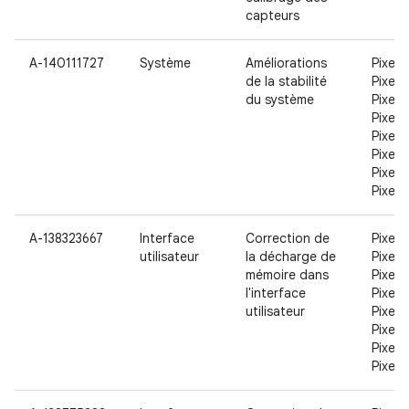
capteurs
A-140111727
Système
Améliorations
Pixel,
de la stabilité
Pixel X
du système
Pixel 2
Pixel 2
Pixel 3
Pixel 3
Pixel 3
Pixel 
A-138323667
Interface
Correction de
Pixel,
utilisateur
la décharge de
Pixel X
mémoire dans
Pixel 2
l'interface
Pixel 2
utilisateur
Pixel 3
Pixel 3
Pixel 3
Pixel 