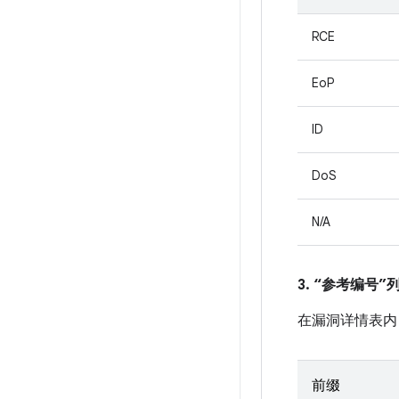
RCE
EoP
ID
DoS
N/A
3. “参考编号
在漏洞详情表内
前缀