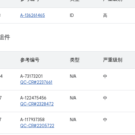
3
A-136261465
ID
高
 组件
参考编号
类型
严重级别
34
A-73173201
N/A
中
QC-CR#2237661
7
A-122475456
N/A
中
QC-CR#2328472
7
A-117937358
N/A
中
QC-CR#2205722