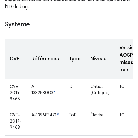
l'ID du bug.
Système
Version
AOSP
CVE
Références
Type
Niveau
mises à
jour
CVE-
A-
ID
Critical
10
2019-
133258003
*
(Critique)
9465
CVE-
A-139683471
*
EoP
Élevée
10
2019-
9468