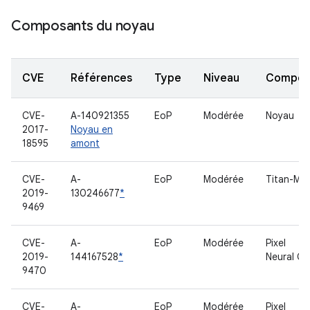
Composants du noyau
CVE
Références
Type
Niveau
Compon
CVE-
A-140921355
EoP
Modérée
Noyau
2017-
Noyau en
18595
amont
CVE-
A-
EoP
Modérée
Titan-M
2019-
130246677
*
9469
CVE-
A-
EoP
Modérée
Pixel
2019-
144167528
*
Neural Co
9470
CVE-
A-
EoP
Modérée
Pixel