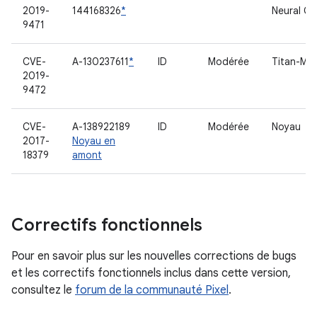
2019-
144168326
*
Neural Co
9471
CVE-
A-130237611
*
ID
Modérée
Titan-M
2019-
9472
CVE-
A-138922189
ID
Modérée
Noyau
2017-
Noyau en
18379
amont
Correctifs fonctionnels
Pour en savoir plus sur les nouvelles corrections de bugs
et les correctifs fonctionnels inclus dans cette version,
consultez le
forum de la communauté Pixel
.