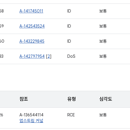
58
A-141745011
ID
보통
59
A-142543524
ID
보통
60
A-143229845
ID
보통
83
A-142797954
[
2
]
DoS
보통
참조
유형
심각도
26
A-136544114
RCE
보통
업스트림 커널