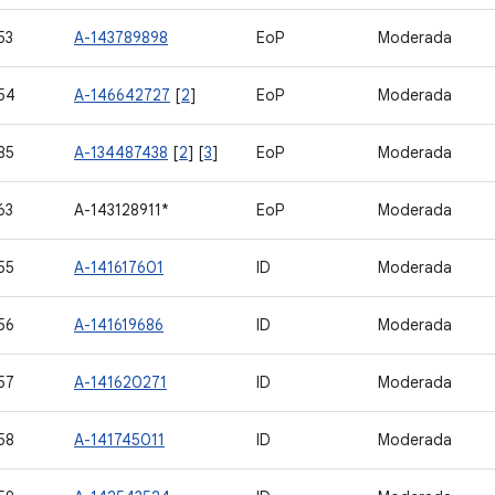
53
A-143789898
EoP
Moderada
54
A-146642727
[
2
]
EoP
Moderada
85
A-134487438
[
2
] [
3
]
EoP
Moderada
63
A-143128911*
EoP
Moderada
55
A-141617601
ID
Moderada
56
A-141619686
ID
Moderada
57
A-141620271
ID
Moderada
58
A-141745011
ID
Moderada