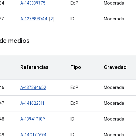
84
A-143339775
EoP
Moderada
87
A-127989044
[
2
]
ID
Moderada
de medios
Referencias
Tipo
Gravedad
46
A-137284652
EoP
Moderada
47
A-141622311
EoP
Moderada
48
A-139417189
ID
Moderada
49
A-140177694
ID
Moderada