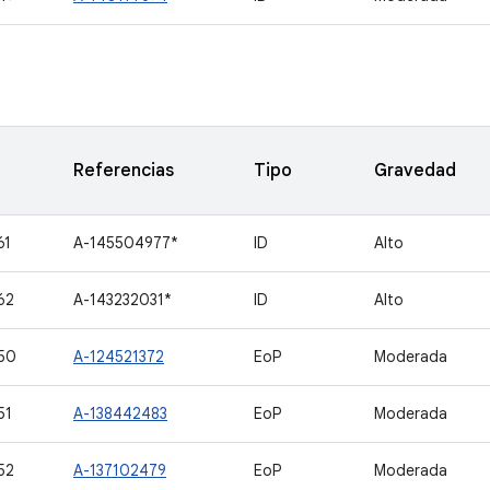
Referencias
Tipo
Gravedad
61
A-145504977*
ID
Alto
62
A-143232031*
ID
Alto
50
A-124521372
EoP
Moderada
51
A-138442483
EoP
Moderada
52
A-137102479
EoP
Moderada