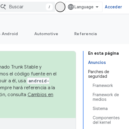
/
Acceder
s Android
Automotive
Referencia
En esta página
Anuncios
mado Trunk Stable y
Parches de
emos el código fuente en el
seguridad
uir a él, usa
android-
Framework
empre hará referencia a la
ión, consulta
Cambios en
Framework de
medios
Sistema
Componentes
del kernel