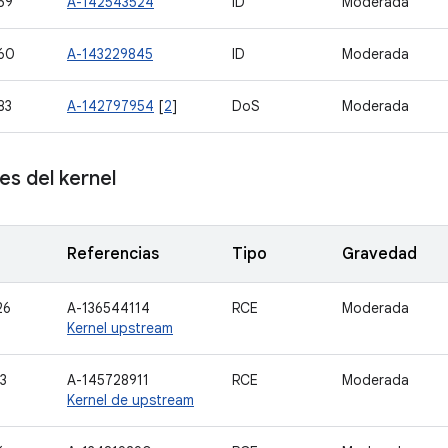
59
A-142543524
ID
Moderada
60
A-143229845
ID
Moderada
83
A-142797954
[
2
]
DoS
Moderada
s del kernel
Referencias
Tipo
Gravedad
26
A-136544114
RCE
Moderada
Kernel upstream
3
A-145728911
RCE
Moderada
Kernel de upstream