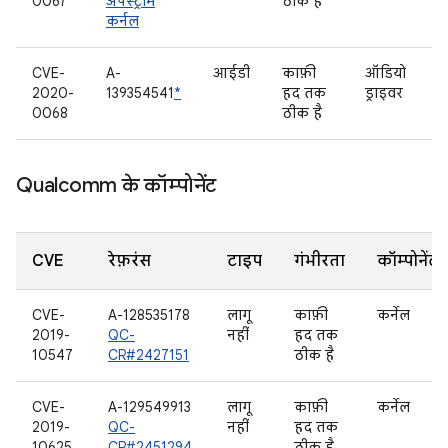
0067
अपस्ट्रीम
ठीक है
कर्नल
CVE-
A-
आईडी
काफ़ी
ऑडियो
2020-
139354541
*
हद तक
ड्राइवर
0068
ठीक है
Qualcomm के कॉम्पोनेंट
CVE
रेफ़रंस
टाइप
गंभीरता
कॉम्पोनेंट
CVE-
A-128535178
लागू
काफ़ी
कर्नेल
2019-
QC-
नहीं
हद तक
10547
CR#2427151
ठीक है
CVE-
A-129549913
लागू
काफ़ी
कर्नेल
2019-
QC-
नहीं
हद तक
10625
CR#2451294
ठीक है