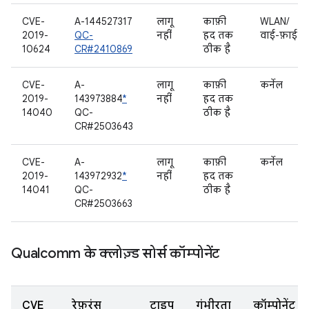
CVE-
A-144527317
लागू
काफ़ी
WLAN/
2019-
QC-
नहीं
हद तक
वाई-फ़ाई
10624
CR#2410869
ठीक है
CVE-
A-
लागू
काफ़ी
कर्नेल
2019-
143973884
*
नहीं
हद तक
14040
QC-
ठीक है
CR#2503643
CVE-
A-
लागू
काफ़ी
कर्नेल
2019-
143972932
*
नहीं
हद तक
14041
QC-
ठीक है
CR#2503663
Qualcomm के क्लोज़्ड सोर्स कॉम्पोनेंट
CVE
रेफ़रंस
टाइप
गंभीरता
कॉम्पोनेंट