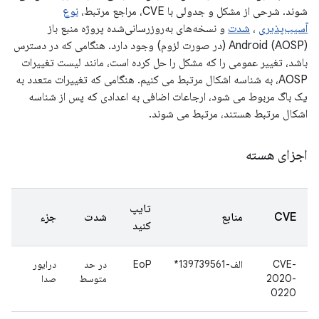
شوند. شرحی از مشکل و جدولی با CVE، مراجع مرتبط،
نوع
آسیب‌پذیری
،
شدت
و نسخه‌های به‌روزرسانی‌شده پروژه منبع باز
Android (AOSP) (در صورت لزوم) وجود دارد. هنگامی که در دسترس
باشد، تغییر عمومی را که مشکل را حل کرده است، مانند لیست تغییرات
AOSP، به شناسه اشکال مرتبط می کنیم. هنگامی که تغییرات متعدد به
یک باگ مربوط می شود، ارجاعات اضافی به اعدادی که پس از شناسه
اشکال مرتبط هستند، مرتبط می شوند.
اجزای هسته
تایپ
CVE
منابع
شدت
جزء
کنید
CVE-
الف-139739561*
EoP
در حد
درایور
2020-
متوسط
صدا
0220