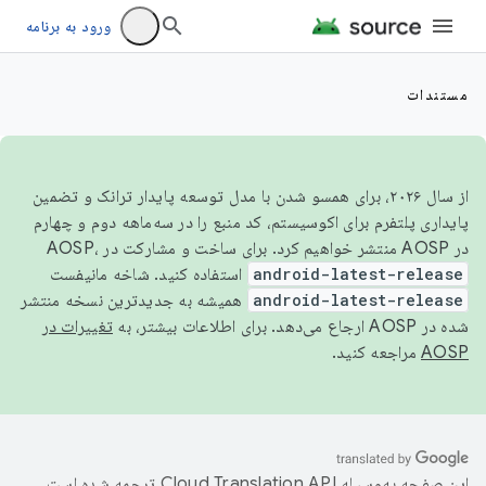
ورود به برنامه
مستندات
از سال ۲۰۲۶، برای همسو شدن با مدل توسعه پایدار ترانک و تضمین
پایداری پلتفرم برای اکوسیستم، کد منبع را در سه‌ماهه دوم و چهارم
در AOSP منتشر خواهیم کرد. برای ساخت و مشارکت در AOSP،
android-latest-release
استفاده کنید. شاخه مانیفست
android-latest-release
همیشه به جدیدترین نسخه منتشر
شده در AOSP ارجاع می‌دهد. برای اطلاعات بیشتر، به
تغییرات در
AOSP
مراجعه کنید.
این صفحه به‌وسیله
ترجمه شده است.