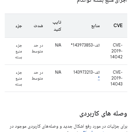
تایپ
CVE
منابع
شدت
جزء
کنید
CVE-
الف-143973853*
N/A
در حد
جزء
2019-
متوسط
منبع
14042
بسته
CVE-
الف-143973213
N/A
در حد
جزء
2019-
*
متوسط
منبع
14043
بسته
وصله های کاربردی
برای جزئیات در مورد رفع اشکال جدید و وصله‌های کاربردی موجود در