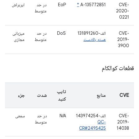
CVE-
A-135772851
*
EoP
در حد
ایربراش
2020-
متوسط
0221
CVE-
الف-131891260
DoS
در حد
میزبانی
2019-
هسته بالادست
متوسط
مجازی
3900
قطعات کوالکام
تایپ
CVE
منابع
شدت
جزء
کنید
CVE-
الف-143974254
N/A
در حد
سمعی
2019-
QC-
متوسط
CR#2495425
14038