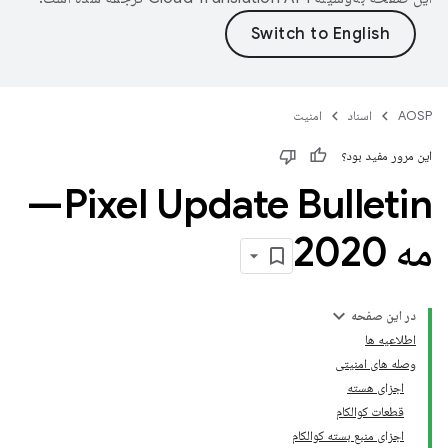
AOSP
اسناد
امنیت
این مرور مفید بود؟
Pixel Update Bulletin—
مه 2020
در این صفحه
اطلاعیه ها
وصله های امنیتی
اجزای هسته
قطعات کوالکام
اجزای منبع بسته کوالکام