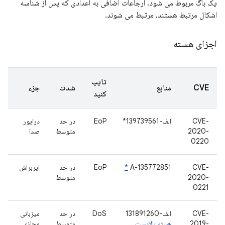
یک باگ مربوط می شود، ارجاعات اضافی به اعدادی که پس از شناسه
اشکال مرتبط هستند، مرتبط می شوند.
اجزای هسته
تایپ
CVE
منابع
شدت
جزء
کنید
CVE-
الف-139739561*
EoP
در حد
درایور
2020-
متوسط
صدا
0220
CVE-
A-135772851
*
EoP
در حد
ایربراش
2020-
متوسط
0221
CVE-
الف-131891260
DoS
در حد
میزبانی
2019-
هسته بالادست
متوسط
مجازی