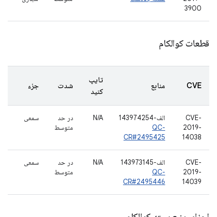
3900
قطعات کوالکام
تایپ
CVE
منابع
شدت
جزء
کنید
CVE-
الف-143974254
N/A
در حد
سمعی
2019-
QC-
متوسط
CR#2495425
14038
CVE-
الف-143973145
N/A
در حد
سمعی
2019-
QC-
متوسط
CR#2495446
14039
اجزای منبع بسته کوالکام