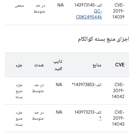
CVE-
الف-143973145
N/A
در حد
سمعی
2019-
QC-
متوسط
CR#2495446
14039
اجزای منبع بسته کوالکام
تایپ
CVE
منابع
شدت
جزء
کنید
CVE-
الف-143973853*
N/A
در حد
جزء
2019-
متوسط
منبع
14042
بسته
CVE-
الف-143973213
N/A
در حد
جزء
2019-
*
متوسط
منبع
14043
بسته