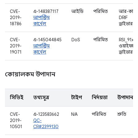
CVE-
এ-148387117
আইডি
পরিমিত
আর-কার
2019-
আপস্ট্রিম
DRIF
18786
কার্নেল
ড্রাইভার
CVE-
এ-145044845
DoS
পরিমিত
RSI_91x
2019-
আপস্ট্রিম
ওয়াইফাই
19071
কার্নেল
ড্রাইভার
কোয়ালকম উপাদান
সিভিই
তথ্যসূত্র
টাইপ
নির্দয়তা
উপাদান
CVE-
এ-123583662
N/A
পরিমিত
শ্রুতি
2019-
QC-
10501
CR#2399130