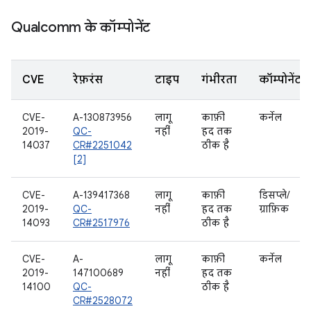
Qualcomm के कॉम्पोनेंट
CVE
रेफ़रंस
टाइप
गंभीरता
कॉम्पोनेंट
CVE-
A-130873956
लागू
काफ़ी
कर्नेल
2019-
QC-
नहीं
हद तक
14037
CR#2251042
ठीक है
[2]
CVE-
A-139417368
लागू
काफ़ी
डिसप्ले/
2019-
QC-
नहीं
हद तक
ग्राफ़िक
14093
CR#2517976
ठीक है
CVE-
A-
लागू
काफ़ी
कर्नेल
2019-
147100689
नहीं
हद तक
14100
QC-
ठीक है
CR#2528072