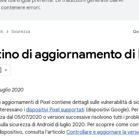
lla tua lingua preferita. Le traduzioni generate dall'AI
contenere errori.
ti
Sicurezza
Que
tino di aggiornamento di P
luglio 2020
li aggiornamenti di Pixel contiene dettagli sulle vulnerabilità di 
nteressano i
dispositivi Pixel supportati
(dispositivi Google). Per i
za dal 05/07/2020 o versioni successive risolvono tutti i problem
sulla sicurezza di Android di luglio 2020. Per scoprire come contro
dispositivo, consulta l'articolo
Controllare e aggiornare la versi