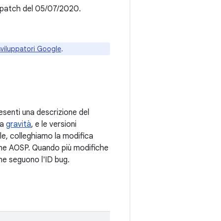
el patch del 05/07/2020.
sviluppatori Google
.
senti una descrizione del
la
gravità
, e le versioni
le, colleghiamo la modifica
iche AOSP. Quando più modifiche
che seguono l'ID bug.