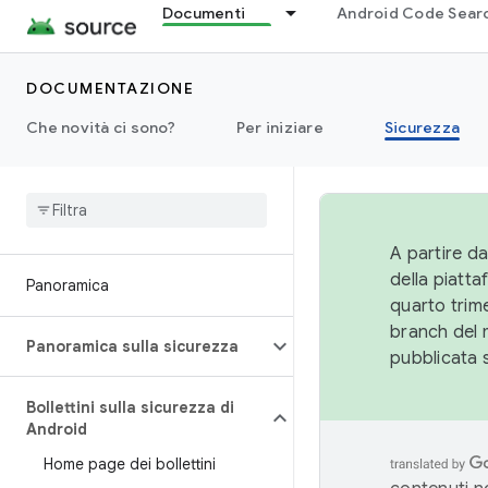
Documenti
Android Code Sear
DOCUMENTAZIONE
Che novità ci sono?
Per iniziare
Sicurezza
A partire da
della piatt
Panoramica
quarto trime
branch del 
Panoramica sulla sicurezza
pubblicata 
Bollettini sulla sicurezza di
Android
Home page dei bollettini