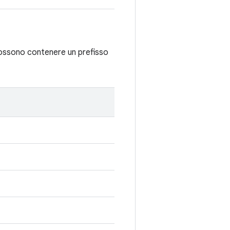
à possono contenere un prefisso