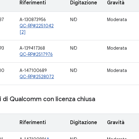
Riferimenti
Digitazione
Gravità
37
A-130873956
N/D
Moderata
QC-RP#2251042
[2]
93
A-139417368
N/D
Moderata
QC-RP#2517976
00
A-147100689
N/D
Moderata
QC-RP#2528072
di Qualcomm con licenza chiusa
Riferimenti
Digitazione
Gravità