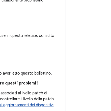
Componente proprietario
luse in questa release, consulta
aver letto questo bollettino.
ere questi problemi?
associati al livello patch di
ontrollare il livello della patch
li aggiornamenti dei dispositivi