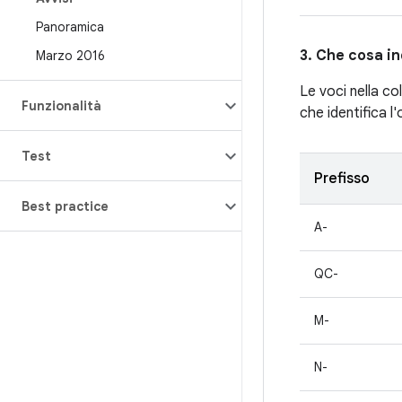
Panoramica
3. Che cosa in
Marzo 2016
Le voci nella c
Funzionalità
che identifica l
Test
Prefisso
Best practice
A-
QC-
M-
N-