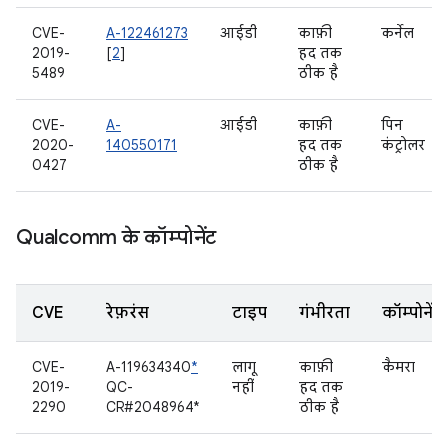
CVE-
A-122461273
आईडी
काफ़ी
कर्नेल
2019-
[
2
]
हद तक
5489
ठीक है
CVE-
A-
आईडी
काफ़ी
पिन
2020-
140550171
हद तक
कंट्रोलर
0427
ठीक है
Qualcomm के कॉम्पोनेंट
CVE
रेफ़रंस
टाइप
गंभीरता
कॉम्पोनेंट
CVE-
A-119634340
*
लागू
काफ़ी
कैमरा
2019-
QC-
नहीं
हद तक
2290
CR#2048964*
ठीक है