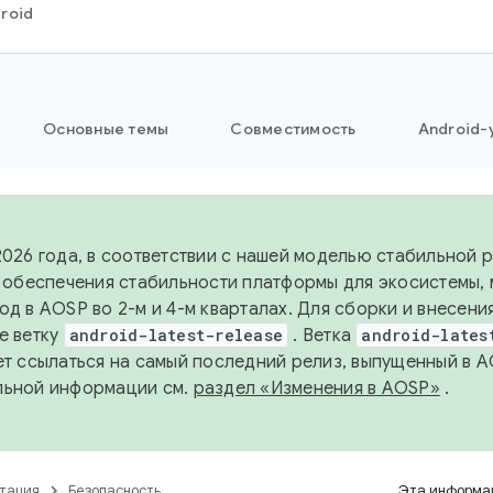
roid
Основные темы
Совместимость
Android-
2026 года, в соответствии с нашей моделью стабильной
я обеспечения стабильности платформы для экосистемы,
од в AOSP во 2-м и 4-м кварталах. Для сборки и внесени
е ветку
android-latest-release
. Ветка
android-lates
ет ссылаться на самый последний релиз, выпущенный в A
льной информации см.
раздел «Изменения в AOSP»
.
тация
Безопасность
Эта информац