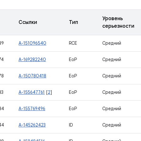
Уровень
Ссылки
Тип
серьезности
89
A-151096540
RCE
Средний
74
A-169282240
EoP
Средний
78
A-150780418
EoP
Средний
83
A-155647761
[
2
]
EoP
Средний
84
A-155769496
EoP
Средний
44
A-145262423
ID
Средний