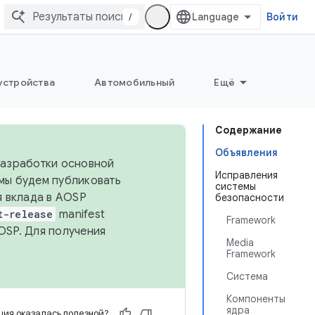
/
Войти
устройства
Автомобильный
Ещё
Содержание
Объявления
 разработки основной
Исправления
 мы будем публиковать
системы
я вклада в AOSP
безопасности
t-release
manifest
Framework
OSP. Для получения
Media
Framework
Система
Компоненты
ядра
ия оказалась полезной?