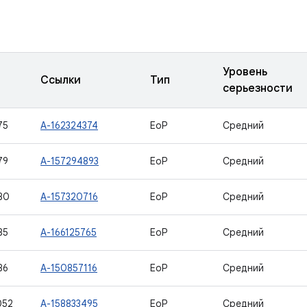
Уровень
Ссылки
Тип
серьезности
75
A-162324374
EoP
Средний
79
A-157294893
EoP
Средний
80
A-157320716
EoP
Средний
85
A-166125765
EoP
Средний
86
A-150857116
EoP
Средний
052
A-158833495
EoP
Средний