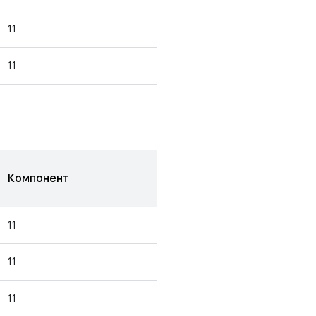
11
11
Компонент
11
11
11