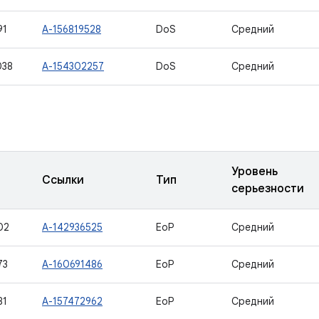
91
A-156819528
DoS
Средний
038
A-154302257
DoS
Средний
Уровень
Ссылки
Тип
серьезности
02
A-142936525
EoP
Средний
73
A-160691486
EoP
Средний
81
A-157472962
EoP
Средний