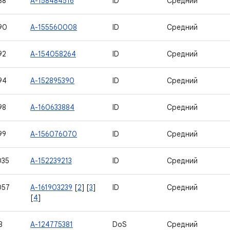
88
A-158484516
ID
Средний
90
A-155560008
ID
Средний
92
A-154058264
ID
Средний
94
A-152895390
ID
Средний
98
A-160633884
ID
Средний
99
A-156076070
ID
Средний
035
A-152239213
ID
Средний
057
A-161903239
[
2
] [
3
]
ID
Средний
[
4
]
8
A-124775381
DoS
Средний