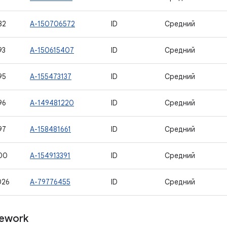
82
A-150706572
ID
Средний
93
A-150615407
ID
Средний
95
A-155473137
ID
Средний
96
A-149481220
ID
Средний
97
A-158481661
ID
Средний
00
A-154913391
ID
Средний
026
A-79776455
ID
Средний
ework