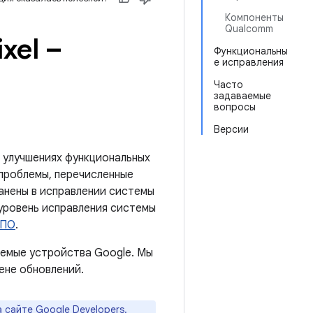
Компоненты
Qualcomm
xel –
Функциональны
е исправления
Часто
задаваемые
вопросы
Версии
 улучшениях функциональных
 проблемы, перечисленные
ранены в исправлении системы
 уровень исправления системы
 ПО
.
емые устройства Google. Мы
ене обновлений.
а
сайте Google Developers
.