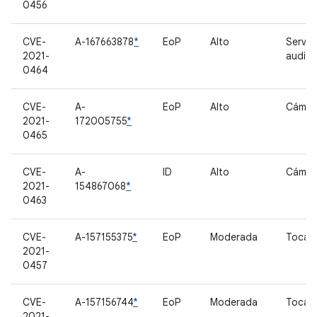
0456
CVE-
A-167663878
*
EoP
Alto
Servid
2021-
audio
0464
CVE-
A-
EoP
Alto
Cámar
2021-
172005755
*
0465
CVE-
A-
ID
Alto
Cámar
2021-
154867068
*
0463
CVE-
A-157155375
*
EoP
Moderada
Tocar
2021-
0457
CVE-
A-157156744
*
EoP
Moderada
Tocar
2021-