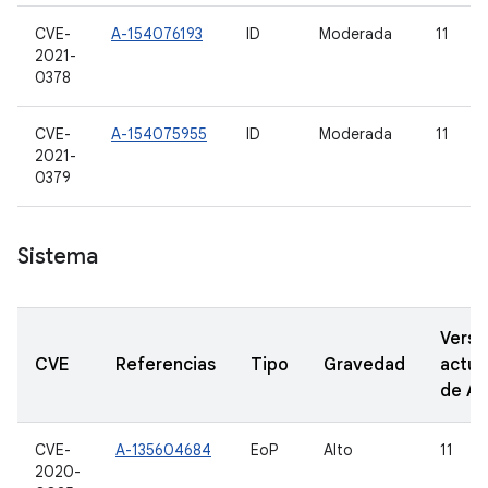
CVE-
A-154076193
ID
Moderada
11
2021-
0378
CVE-
A-154075955
ID
Moderada
11
2021-
0379
Sistema
Versi
CVE
Referencias
Tipo
Gravedad
actua
de A
CVE-
A-135604684
EoP
Alto
11
2020-