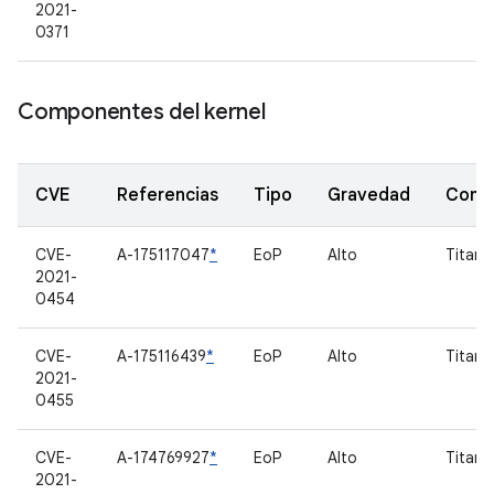
2021-
0371
Componentes del kernel
CVE
Referencias
Tipo
Gravedad
Comp
CVE-
A-175117047
*
EoP
Alto
Titan 
2021-
0454
CVE-
A-175116439
*
EoP
Alto
Titan 
2021-
0455
CVE-
A-174769927
*
EoP
Alto
Titan 
2021-