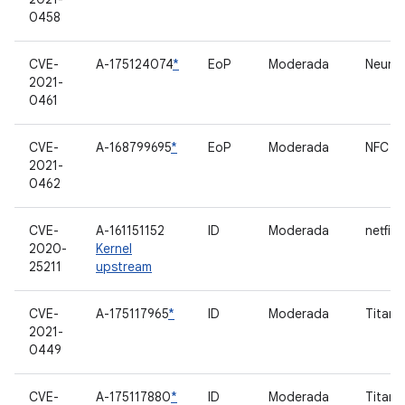
0458
CVE-
A-175124074
*
EoP
Moderada
Neural
2021-
0461
CVE-
A-168799695
*
EoP
Moderada
NFC
2021-
0462
CVE-
A-161151152
ID
Moderada
netfilt
2020-
Kernel
25211
upstream
CVE-
A-175117965
*
ID
Moderada
Titan 
2021-
0449
CVE-
A-175117880
*
ID
Moderada
Titan 