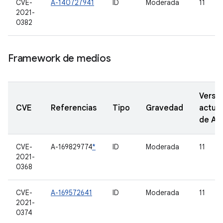
CVE-
A-140727941
ID
Moderada
11
2021-
0382
Framework de medios
Versi
CVE
Referencias
Tipo
Gravedad
actual
de A
CVE-
A-169829774
*
ID
Moderada
11
2021-
0368
CVE-
A-169572641
ID
Moderada
11
2021-
0374