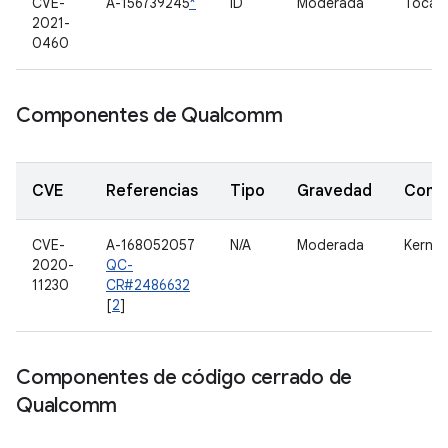
CVE-
A-156739245
*
ID
Moderada
Tocar
2021-
0460
Componentes de Qualcomm
CVE
Referencias
Tipo
Gravedad
Comp
CVE-
A-168052057
N/A
Moderada
Kernel
2020-
QC-
11230
CR#2486632
[
2
]
Componentes de código cerrado de
Qualcomm