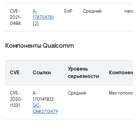
CVE-
A-
EoP
Средний
nanop
2021-
178754781
0488
[
2
]
Компоненты Qualcomm
Уровень
CVE
Ссылки
Компонент
серьезности
CVE-
A-
Средний
Местоположе
2020-
170141832
11231
QC-
CR#2713479