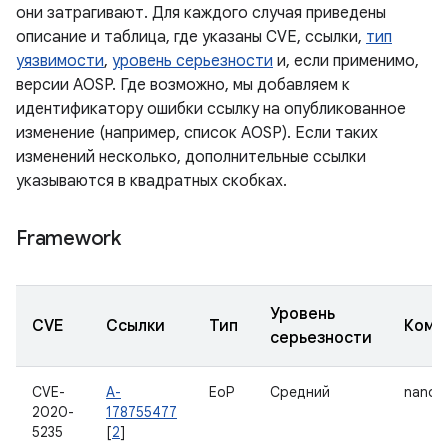
они затрагивают. Для каждого случая приведены
описание и таблица, где указаны CVE, ссылки,
тип
уязвимости
,
уровень серьезности
и, если применимо,
версии AOSP. Где возможно, мы добавляем к
идентификатору ошибки ссылку на опубликованное
изменение (например, список AOSP). Если таких
изменений несколько, дополнительные ссылки
указываются в квадратных скобках.
Framework
Уровень
CVE
Ссылки
Тип
Комп
серьезности
CVE-
A-
EoP
Средний
nanop
2020-
178755477
5235
[
2
]