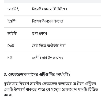
আরসিই
রিমোট কোড এক্সিকিউশন
ইওপি
বিশেষাধিকারের উচ্চতা
আইডি
তথ্য প্রকাশ
DoS
সেবা দিতে অস্বীকার করা
N/A
শ্রেণীবিভাগ উপলব্ধ নয়
3.
রেফারেন্স
কলামের এন্ট্রিগুলির অর্থ কী?
দুর্বলতার বিবরণ সারণীর
রেফারেন্স
কলামের অধীনে এন্ট্রিতে
একটি উপসর্গ থাকতে পারে যে সংস্থার রেফারেন্স মানটি চিহ্নিত
করে।