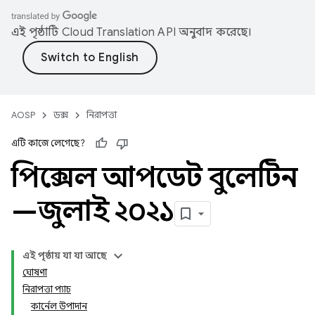
এই পৃষ্ঠাটি
Cloud Translation API
অনুবাদ করেছে।
AOSP
ডক্স
নিরাপত্তা
এটি কাজে লেগেছে?
পিক্সেল আপডেট বুলেটিন
—জুলাই ২০২১
এই পৃষ্ঠায় যা যা আছে
ঘোষণা
নিরাপত্তা প্যাচ
কার্নেল উপাদান