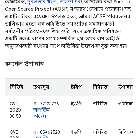
রেফারেন্স,
দুর্বলতার ধরন
,
তীব্রতা
এবং আপডেট করা Android
Open Source Project (AOSP) সংস্করণ (যেখানে প্রযোজ্য) সহ
একটি টেবিল রয়েছে। উপলব্ধ হলে, আমরা AOSP পরিবর্তনের
তালিকার মতো বাগ আইডিতে সমস্যাটির সমাধানকারী
সর্বজনীন পরিবর্তনকে লিঙ্ক করি। যখন একাধিক পরিবর্তন
একটি একক বাগের সাথে সম্পর্কিত হয়, তখন বাগ আইডি
অনুসরণকারী সংখ্যার সাথে অতিরিক্ত উল্লেখ সংযুক্ত করা হয়।
কার্নেল উপাদান
সিভিই
তথ্যসূত্র
টাইপ
নির্দয়তা
উপাদান
CVE-
এ-177123726
ইওপি
পরিমিত
ওয়াইফাই
2020-
আপস্ট্রিম
36158
কার্নেল
CVE-
এ-185462528
ইওপি
পরিমিত
বিপিএফ