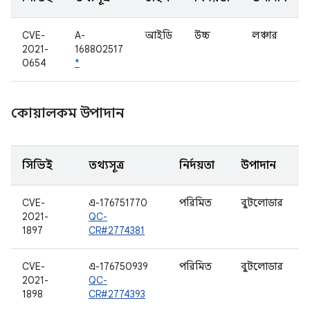
CVE-
A-
আইডি
উচ্চ
লঞ্চার
2021-
168802517
0654
*
কোয়ালকম উপাদান
সিভিই
তথ্যসূত্র
নির্দয়তা
উপাদান
CVE-
এ-176751770
পরিমিত
বুটলোডার
2021-
QC-
1897
CR#2774381
CVE-
এ-176750939
পরিমিত
বুটলোডার
2021-
QC-
1898
CR#2774393