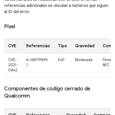
referencias adicionales se vinculan a números que siguen
al ID del error.
Pixel
CVE
Referencias
Tipo
Gravedad
Comp
CVE-
A-168799695
EoP
Moderada
Firmwa
2021-
*
NFC
0462
Componentes de código cerrado de
Qualcomm