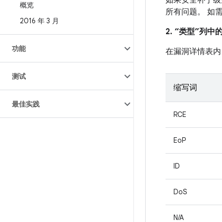
如果安全补丁级别
概览
所有问题。 如
2016 年 3 月
2. “类型”列
功能
在漏洞详情表内
测试
缩写词
最佳实践
RCE
EoP
ID
DoS
N/A