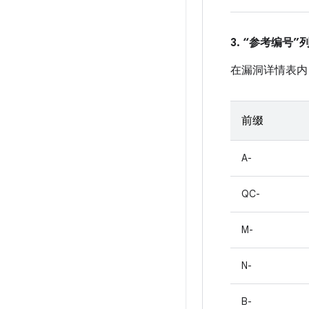
3. “参考编号
在漏洞详情表内
前缀
A-
QC-
M-
N-
B-