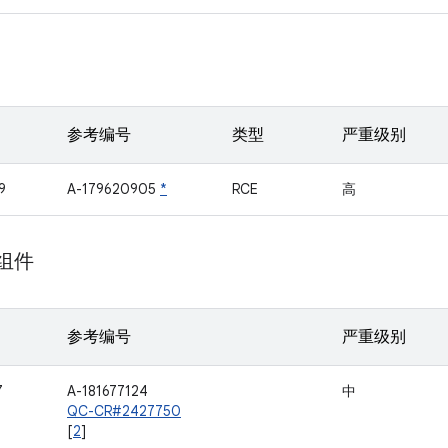
参考编号
类型
严重级别
9
A-179620905
*
RCE
高
 组件
参考编号
严重级别
7
A-181677124
中
QC-CR#2427750
[
2
]