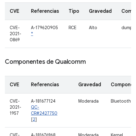
CVE
Referencias
Tipo
Gravedad
Comp
CVE-
A-179620905
RCE
Alto
dumpst
2021-
*
0869
Componentes de Qualcomm
CVE
Referencias
Gravedad
Componen
CVE-
A-181677124
Moderada
Bluetooth
2021-
QC-
1957
CR#2427750
[
2
]
CVE-
A-181676968
Moderada
Kernel