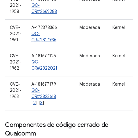
2021-
QC-
1958
CR#2669288
CVE-
A-172378366
Moderada
Kernel
2021-
QC-
1961
CR#2817936
CVE-
A-181677125
Moderada
Kernel
2021-
QC-
1962
CR#2822021
CVE-
A-181677179
Moderada
Kernel
2021-
QC-
1963
CR#2823618
[
2
] [
3
]
Componentes de código cerrado de
Qualcomm