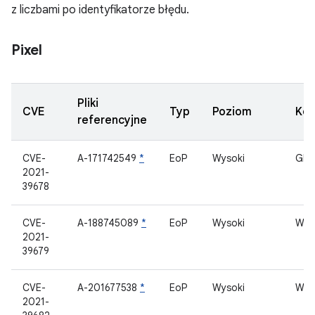
z liczbami po identyfikatorze błędu.
Pixel
Pliki
CVE
Typ
Poziom
Ko
referencyjne
CVE-
A-171742549
*
EoP
Wysoki
Gbo
2021-
39678
CVE-
A-188745089
*
EoP
Wysoki
Wyśw
2021-
39679
CVE-
A-201677538
*
EoP
Wysoki
Wyśw
2021-