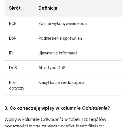
Skrót
Definicja
RCE
Zdalne wykonywanie kodu
EoP
Podniesienie uprawnień
ID
Ujawnianie informacji
DoS
Atak typu DoS
Nie
Klasyfikacja niedostępna
dotyczy
3. Co oznaczają wpisy w kolumnie
Odniesienia
?
Wpisy w kolumnie
Odwołania
w tabeli szczegółów
podatności mogą zawierać prefiks identyfikujący