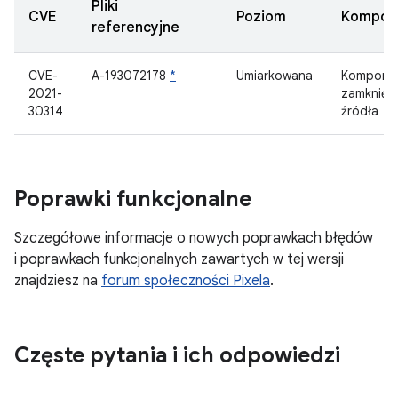
Pliki
CVE
Poziom
Kompon
referencyjne
CVE-
A-193072178
*
Umiarkowana
Kompone
2021-
zamknięt
30314
źródła
Poprawki funkcjonalne
Szczegółowe informacje o nowych poprawkach błędów
i poprawkach funkcjonalnych zawartych w tej wersji
znajdziesz na
forum społeczności Pixela
.
Częste pytania i ich odpowiedzi