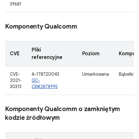
39681
Komponenty Qualcomm
Pliki
CVE
Poziom
Kompon
referencyjne
CVE-
A-178720043
Umiarkowana
Bąbelki
2021-
QC-
30313
CR#2878995
Komponenty Qualcomm o zamkniętym
kodzie źródłowym