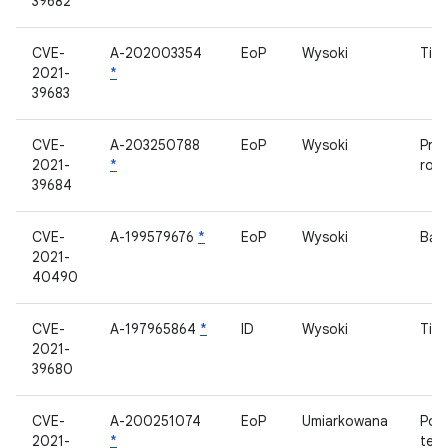
39682
CVE-
A-202003354
EoP
Wysoki
Tit
2021-
*
39683
CVE-
A-203250788
EoP
Wysoki
Pro
2021-
*
roz
39684
CVE-
A-199579676
*
EoP
Wysoki
Bąbe
2021-
40490
CVE-
A-197965864
*
ID
Wysoki
Tit
2021-
39680
CVE-
A-200251074
EoP
Umiarkowana
Poł
2021-
*
tele