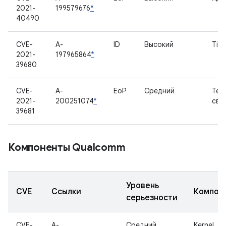
2021-
199579676
*
40490
CVE-
A-
ID
Высокий
Tit
2021-
197965864
*
39680
CVE-
A-
EoP
Средний
Тел
2021-
200251074
*
свя
39681
Компоненты Qualcomm
Уровень
CVE
Ссылки
Компон
серьезности
CVE-
A-
Средний
Kernel