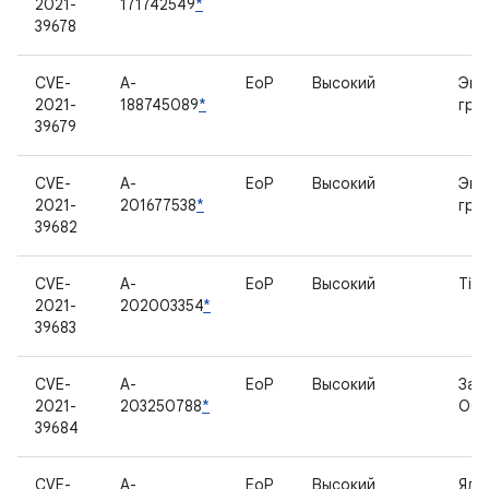
2021-
171742549
*
39678
CVE-
A-
EoP
Высокий
Экр
2021-
188745089
*
гра
39679
CVE-
A-
EoP
Высокий
Экр
2021-
201677538
*
гра
39682
CVE-
A-
EoP
Высокий
Tit
2021-
202003354
*
39683
CVE-
A-
EoP
Высокий
Заг
2021-
203250788
*
ОС
39684
CVE-
A-
EoP
Высокий
Ядр