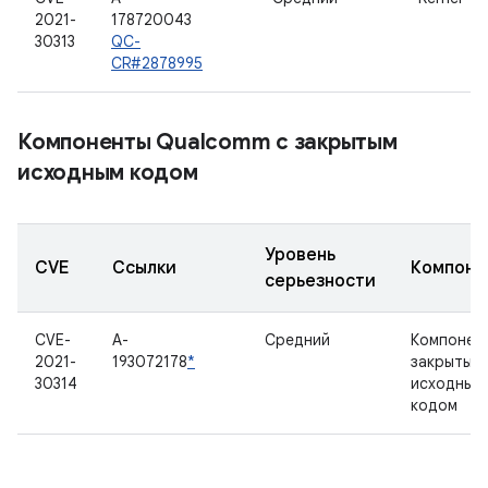
2021-
178720043
30313
QC-
CR#2878995
Компоненты Qualcomm с закрытым
исходным кодом
Уровень
CVE
Ссылки
Компоне
серьезности
CVE-
A-
Средний
Компонен
2021-
193072178
*
закрытым
30314
исходным
кодом