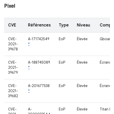
Pixel
CVE
Références
Type
Niveau
Compo
CVE-
A-171742549
EoP
Élevée
Gboard
2021-
*
39678
CVE-
A-188745089
EoP
Élevée
Écran/G
2021-
*
39679
CVE-
A-201677538
EoP
Élevée
Écran/G
2021-
*
39682
CVE-
A-
EoP
Élevée
Titan M