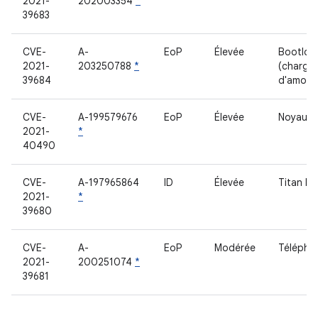
2021-
202003354
*
39683
CVE-
A-
EoP
Élevée
Bootloa
2021-
203250788
*
(charge
39684
d'amorç
CVE-
A-199579676
EoP
Élevée
Noyau
2021-
*
40490
CVE-
A-197965864
ID
Élevée
Titan M
2021-
*
39680
CVE-
A-
EoP
Modérée
Télépho
2021-
200251074
*
39681