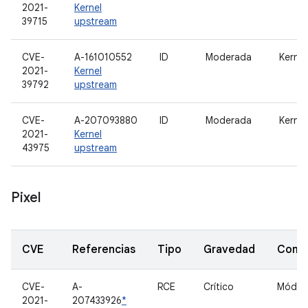
2021-
Kernel
39715
upstream
CVE-
A-161010552
ID
Moderada
Kernel
2021-
Kernel
39792
upstream
CVE-
A-207093880
ID
Moderada
Kernel
2021-
Kernel
43975
upstream
Pixel
CVE
Referencias
Tipo
Gravedad
Comp
CVE-
A-
RCE
Crítico
Móde
2021-
207433926
*