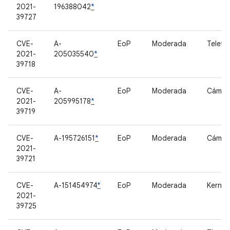
2021-
196388042
*
39727
CVE-
A-
EoP
Moderada
Telefo
2021-
205035540
*
39718
CVE-
A-
EoP
Moderada
Cámar
2021-
205995178
*
39719
CVE-
A-195726151
*
EoP
Moderada
Cámar
2021-
39721
CVE-
A-151454974
*
EoP
Moderada
Kernel
2021-
39725