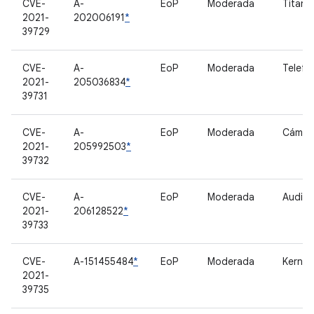
CVE-
A-
EoP
Moderada
TitanM
2021-
202006191
*
39729
CVE-
A-
EoP
Moderada
Telefo
2021-
205036834
*
39731
CVE-
A-
EoP
Moderada
Cámar
2021-
205992503
*
39732
CVE-
A-
EoP
Moderada
Audio
2021-
206128522
*
39733
CVE-
A-151455484
*
EoP
Moderada
Kernel
2021-
39735