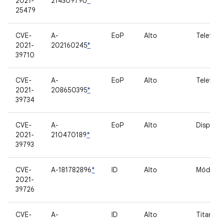
2021-
214309790
*
25479
CVE-
A-
EoP
Alto
Telefo
2021-
202160245
*
39710
CVE-
A-
EoP
Alto
Telefo
2021-
208650395
*
39734
CVE-
A-
EoP
Alto
Displa
2021-
210470189
*
39793
CVE-
A-181782896
*
ID
Alto
Móde
2021-
39726
CVE-
A-
ID
Alto
Titan 