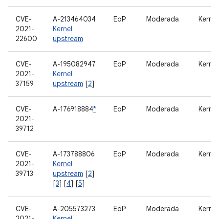
CVE-
A-213464034
EoP
Moderada
Kernel
2021-
Kernel
22600
upstream
CVE-
A-195082947
EoP
Moderada
Kernel
2021-
Kernel
37159
upstream
[
2
]
CVE-
A-176918884
*
EoP
Moderada
Kernel
2021-
39712
CVE-
A-173788806
EoP
Moderada
Kernel
2021-
Kernel
39713
upstream
[
2
]
[
3
] [
4
] [
5
]
CVE-
A-205573273
EoP
Moderada
Kernel
2021-
Kernel