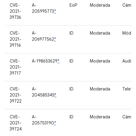
CVE-
A-
EoP
Moderada
Cámar
2021-
205995773
*
39736
CVE-
A-
ID
Moderada
Móde
2021-
206977562
*
39716
CVE-
A-198653629
*
ID
Moderada
Audio
2021-
39717
CVE-
A-
ID
Moderada
Telefo
2021-
204585345
*
39722
CVE-
A-
ID
Moderada
Cámar
2021-
205753190
*
39724