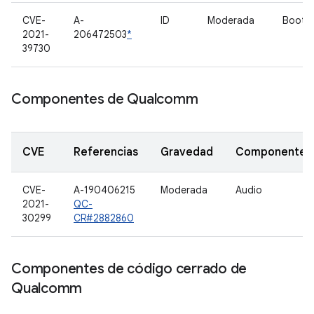
CVE-
A-
ID
Moderada
Bootlo
2021-
206472503
*
39730
Componentes de Qualcomm
CVE
Referencias
Gravedad
Componente
CVE-
A-190406215
Moderada
Audio
2021-
QC-
30299
CR#2882860
Componentes de código cerrado de
Qualcomm