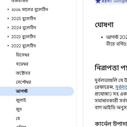
ওভারভিউ
দ্রষ্টব্য:
Google ড
২০২৬ সালের বুলেটিন
2025 বুলেটিন
ঘোষণা
2024 বুলেটিন
2023 বুলেটিন
আগস্ট 2022
নীচে বর্ণিত
2022 বুলেটিন
ডিসেম্বর
নভেম্বর
নিরাপত্তা প্
অক্টোবর
দুর্বলতাগুলি যে 
সেপ্টেম্বর
রেফারেন্স,
দুর্ব
আগস্ট
প্রযোজ্য) সহ এ
জুলাই
সমাধানকারী সর্
বাগ আইডি অনুসরণ
জুন
মে
কার্নেল উপাদ