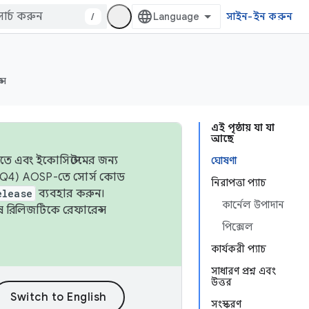
/
সাইন-ইন করুন
্স
এই পৃষ্ঠায় যা যা
আছে
তে এবং ইকোসিস্টেমের জন্য
ঘোষণা
 এবং Q4) AOSP-তে সোর্স কোড
নিরাপত্তা প্যাচ
elease
ব্যবহার করুন।
কার্নেল উপাদান
শেষ রিলিজটিকে রেফারেন্স
পিক্সেল
কার্যকরী প্যাচ
সাধারণ প্রশ্ন এবং
উত্তর
সংস্করণ