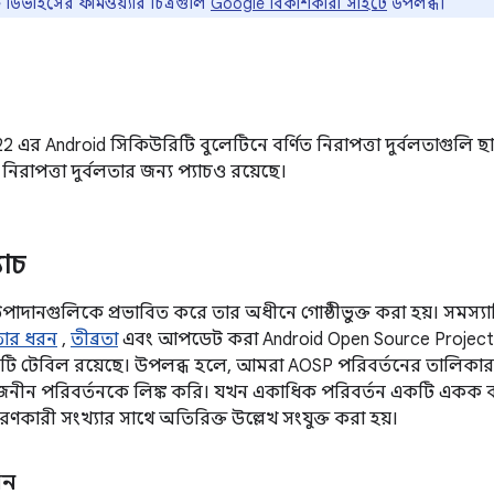
িভাইসের ফার্মওয়্যার চিত্রগুলি
Google বিকাশকারী সাইটে
উপলব্ধ।
 এর Android সিকিউরিটি বুলেটিনে বর্ণিত নিরাপত্তা দুর্বলতাগুলি 
 নিরাপত্তা দুর্বলতার জন্য প্যাচও রয়েছে।
যাচ
উপাদানগুলিকে প্রভাবিত করে তার অধীনে গোষ্ঠীভুক্ত করা হয়। সমস্যাটির
লতার ধরন
,
তীব্রতা
এবং আপডেট করা Android Open Source Project 
কটি টেবিল রয়েছে। উপলব্ধ হলে, আমরা AOSP পরিবর্তনের তালিক
বজনীন পরিবর্তনকে লিঙ্ক করি। যখন একাধিক পরিবর্তন একটি একক বা
কারী সংখ্যার সাথে অতিরিক্ত উল্লেখ সংযুক্ত করা হয়।
ান