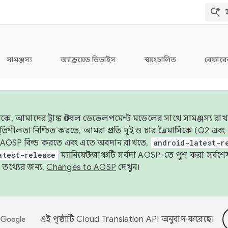
সামঞ্জস্য
অ্যান্ড্রয়েড ডিভাইস
স্বয়ংচালিত
রেফারেন
ে, আমাদের ট্রাঙ্ক স্টেবল ডেভেলপমেন্ট মডেলের সাথে সামঞ্জস্য রাখ
র স্থিতিশীলতা নিশ্চিত করতে, আমরা প্রতি দুই ও চার ত্রৈমাসিকে (Q2
 AOSP বিল্ড করতে এবং এতে অবদান রাখতে,
android-latest-r
atest-release
ম্যানিফেস্ট ব্রাঞ্চটি সর্বদা AOSP-তে পুশ করা সর্ব
তথ্যের জন্য,
Changes to AOSP
দেখুন।
এই পৃষ্ঠাটি
Cloud Translation API
অনুবাদ করেছে।