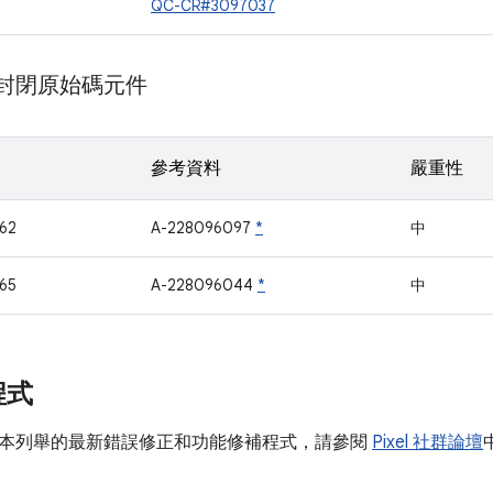
QC-CR#3097037
m 封閉原始碼元件
參考資料
嚴重性
62
A-228096097
*
中
65
A-228096044
*
中
程式
本列舉的最新錯誤修正和功能修補程式，請參閱
Pixel 社群論壇