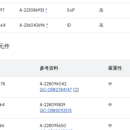
97
A-223086933
*
EoP
高
464
A-236042696
*
ID
高
 元件
參考資料
嚴重性
078
A-228096042
中
QC-CR#2784147
[
2
]
64
A-228095839
中
QC-CR#3092515
66
A-228095650
中