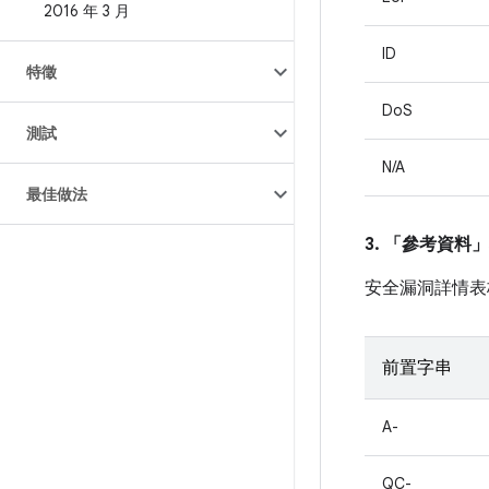
2016 年 3 月
ID
特徵
DoS
測試
N/A
最佳做法
3. 「參考資料」
安全漏洞詳情表
前置字串
A-
QC-