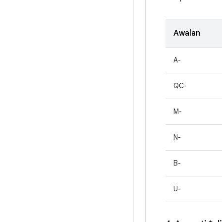
Awalan
A-
QC-
M-
N-
B-
U-