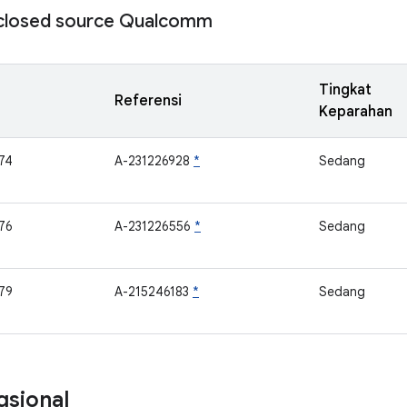
losed source Qualcomm
Tingkat
Referensi
Keparahan
74
A-231226928
*
Sedang
76
A-231226556
*
Sedang
79
A-215246183
*
Sedang
gsional