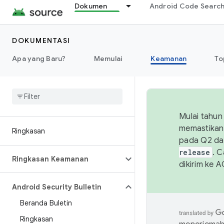
Dokumen
Android Code Searc
DOKUMENTASI
Apa yang Baru?
Memulai
Keamanan
To
Mulai tahun
memastikan 
Ringkasan
pada Q2 da
release
. 
Ringkasan Keamanan
dikirim ke 
Android Security Bulletin
Beranda Buletin
Ringkasan