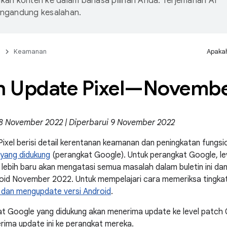
an konten ke dalam bahasa pilihan Anda. Terjemahan AI
ngandung kesalahan.
n
Keamanan
Apakah
in Update Pixel—Novemb
 8 November 2022 | Diperbarui 9 November 2022
Pixel berisi detail kerentanan keamanan dan peningkatan fungs
 yang didukung
(perangkat Google). Untuk perangkat Google, l
lebih baru akan mengatasi semua masalah dalam buletin ini da
id November 2022. Untuk mempelajari cara memeriksa tingka
dan mengupdate versi Android
.
t Google yang didukung akan menerima update ke level patch
ima update ini ke perangkat mereka.