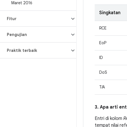
Maret 2016
Singkatan
Fitur
RCE
Pengujian
EoP
Praktik terbaik
ID
DoS
T/A
3. Apa arti en
Entri di kolom
R
tempat nilai ref