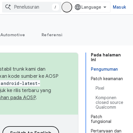
/
Masuk
Automotive
Referensi
Pada halaman
ini
abil trunk kami dan
Pengumuman
sikan kode sumber ke AOSP
Patch keamanan
android-latest-
Pixel
uk ke rilis terbaru yang
ahan pada AOSP
.
Komponen
closed source
Qualcomm
Patch
fungsional
Pertanyaan dan