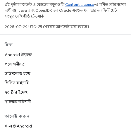
এই পৃষ্ঠার কন্টেন্ট ও কোডের নমুনাগুলি
Content License
-এ বর্ণিত লাইসেন্সের
অধীনস্থ। Java এবং OpenJDK হল Oracle এবং/অথবা তার অ্যাফিলিয়েট
সংস্থার রেজিস্টার্ড ট্রেডমার্ক।
2025-07-29 UTC-তে শেষবার আপডেট করা হয়েছে।
বিল্ড
Android স্টোরেজ
প্রয়োজনীয়তা
ডাউনলোড হচ্ছে
প্রিভিউ বাইনারি
ফ্যাক্টরি ইমেজ
ড্রাইভার বাইনারি
কানেক্ট করুন
X-এ @Android