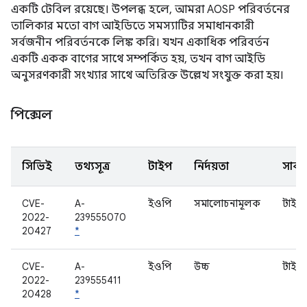
একটি টেবিল রয়েছে। উপলব্ধ হলে, আমরা AOSP পরিবর্তনের
তালিকার মতো বাগ আইডিতে সমস্যাটির সমাধানকারী
সর্বজনীন পরিবর্তনকে লিঙ্ক করি। যখন একাধিক পরিবর্তন
একটি একক বাগের সাথে সম্পর্কিত হয়, তখন বাগ আইডি
অনুসরণকারী সংখ্যার সাথে অতিরিক্ত উল্লেখ সংযুক্ত করা হয়।
পিক্সেল
সিভিই
তথ্যসূত্র
টাইপ
নির্দয়তা
সাবকম
CVE-
A-
ইওপি
সমালোচনামূলক
টাইট
2022-
239555070
20427
*
CVE-
A-
ইওপি
উচ্চ
টাইট
2022-
239555411
20428
*