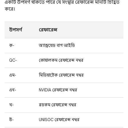
একটি উপসর্গ থাকতে পারে যে সংস্থার রেফারেন্স মানটি চিহ্নিত
করে।
উপসর্গ
রেফারেন্স
ক-
অ্যান্ড্রয়েড বাগ আইডি
QC-
কোয়ালকম রেফারেন্স নম্বর
এম-
মিডিয়াটেক রেফারেন্স নম্বর
এন-
NVIDIA রেফারেন্স নম্বর
খ-
ব্রডকম রেফারেন্স নম্বর
উ-
UNISOC রেফারেন্স নম্বর