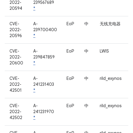
2022-
239567689
20594
*
CVE-
A-
EoP
中
无线充电器
2022-
239700400
20596
*
CVE-
A-
EoP
中
LWIS
2022-
239847859
20600
*
CVE-
A-
EoP
中
rild_exynos
2022-
241231403
42501
*
CVE-
A-
EoP
中
rild_exynos
2022-
241231970
42502
*