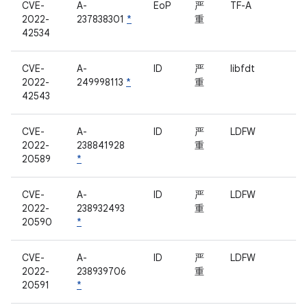
CVE-
A-
EoP
严
TF-A
2022-
237838301
*
重
42534
CVE-
A-
ID
严
libfdt
2022-
249998113
*
重
42543
CVE-
A-
ID
严
LDFW
2022-
238841928
重
20589
*
CVE-
A-
ID
严
LDFW
2022-
238932493
重
20590
*
CVE-
A-
ID
严
LDFW
2022-
238939706
重
20591
*