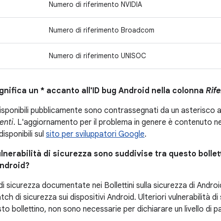
Numero di riferimento NVIDIA
Numero di riferimento Broadcom
Numero di riferimento UNISOC
gnifica un * accanto all'ID bug Android nella colonna
Rife
disponibili pubblicamente sono contrassegnati da un asterisco a
enti
. L'aggiornamento per il problema in genere è contenuto nei d
disponibili sul
sito per sviluppatori Google
.
lnerabilità di sicurezza sono suddivise tra questo bolletti
Android?
 di sicurezza documentate nei Bollettini sulla sicurezza di Android
tch di sicurezza sui dispositivi Android. Ulteriori vulnerabilità d
sto bollettino, non sono necessarie per dichiarare un livello di p