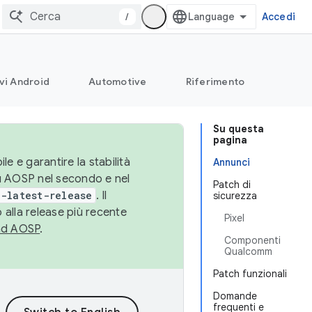
/
Accedi
vi Android
Automotive
Riferimento
Su questa
pagina
le e garantire la stabilità
Annunci
su AOSP nel secondo e nel
Patch di
-latest-release
. Il
sicurezza
 alla release più recente
Pixel
ad AOSP
.
Componenti
Qualcomm
Patch funzionali
Domande
frequenti e