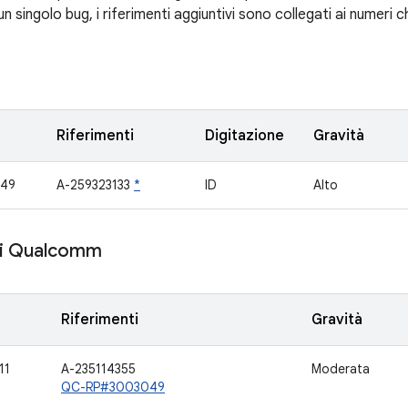
 un singolo bug, i riferimenti aggiuntivi sono collegati ai numeri 
Riferimenti
Digitazione
Gravità
949
A-259323133
*
ID
Alto
i Qualcomm
Riferimenti
Gravità
11
A-235114355
Moderata
QC-RP#3003049