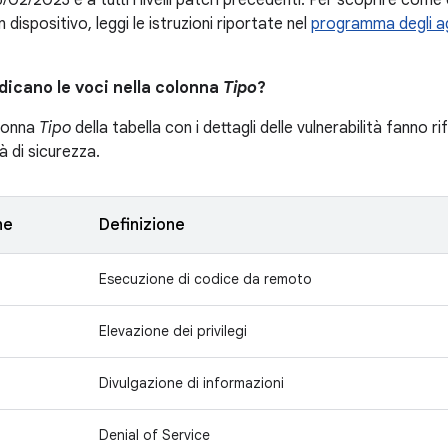
/02/2023 e a tutti i livelli patch precedenti. Per scoprire come co
n dispositivo, leggi le istruzioni riportate nel
programma degli ag
dicano le voci nella colonna
Tipo
?
olonna
Tipo
della tabella con i dettagli delle vulnerabilità fanno r
tà di sicurezza.
ne
Definizione
Esecuzione di codice da remoto
Elevazione dei privilegi
Divulgazione di informazioni
Denial of Service