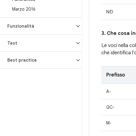
Marzo 2016
N/D
Funzionalità
3. Che cosa in
Test
Le voci nella c
che identifica l
Best practice
Prefisso
A-
QC-
M-