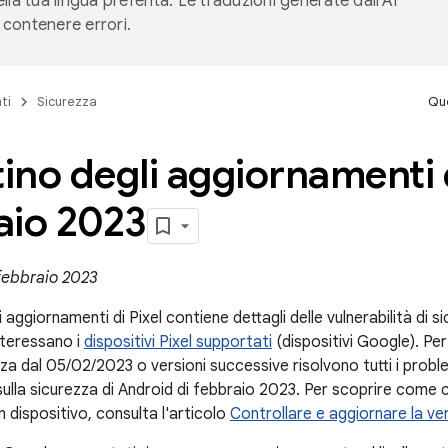
lla tua lingua preferita. Le traduzioni generate dall'AI
contenere errori.
ti
Sicurezza
Que
tino degli aggiornamenti d
aio 2023
 febbraio 2023
li aggiornamenti di Pixel contiene dettagli delle vulnerabilità di 
nteressano i
dispositivi Pixel supportati
(dispositivi Google). Per i
za dal 05/02/2023 o versioni successive risolvono tutti i problem
 sulla sicurezza di Android di febbraio 2023. Per scoprire come co
un dispositivo, consulta l'articolo
Controllare e aggiornare la ve