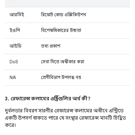
আরসিই
রিমোট কোড এক্সিকিউশন
ইওপি
বিশেষাধিকারের উচ্চতা
আইডি
তথ্য প্রকাশ
DoS
সেবা দিতে অস্বীকার করা
N/A
শ্রেণীবিভাগ উপলব্ধ নয়
3.
রেফারেন্স
কলামের এন্ট্রিগুলির অর্থ কী?
দুর্বলতার বিবরণ সারণীর
রেফারেন্স
কলামের অধীনে এন্ট্রিতে
একটি উপসর্গ থাকতে পারে যে সংস্থার রেফারেন্স মানটি চিহ্নিত
করে।