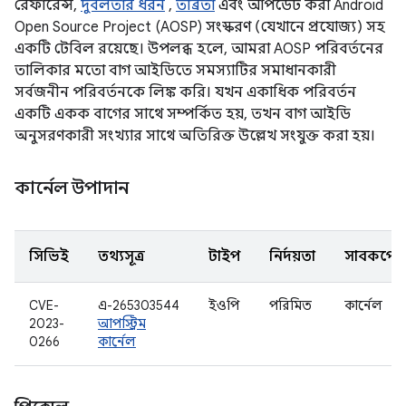
রেফারেন্স,
দুর্বলতার ধরন
,
তীব্রতা
এবং আপডেট করা Android
Open Source Project (AOSP) সংস্করণ (যেখানে প্রযোজ্য) সহ
একটি টেবিল রয়েছে। উপলব্ধ হলে, আমরা AOSP পরিবর্তনের
তালিকার মতো বাগ আইডিতে সমস্যাটির সমাধানকারী
সর্বজনীন পরিবর্তনকে লিঙ্ক করি। যখন একাধিক পরিবর্তন
একটি একক বাগের সাথে সম্পর্কিত হয়, তখন বাগ আইডি
অনুসরণকারী সংখ্যার সাথে অতিরিক্ত উল্লেখ সংযুক্ত করা হয়।
কার্নেল উপাদান
সিভিই
তথ্যসূত্র
টাইপ
নির্দয়তা
সাবকম্পোন
CVE-
এ-265303544
ইওপি
পরিমিত
কার্নেল
2023-
আপস্ট্রিম
0266
কার্নেল