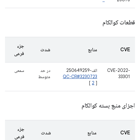
قطعات کوالکام
جزء
CVE
منابع
شدت
فرعی
CVE-2022-
الف-250649259
در حد
سمعی
33301
QC-CR#3230723
متوسط
[
2
]
اجزای منبع بسته کوالکام
جزء
CVE
منابع
شدت
فرعی